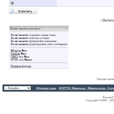
«
Предыду
Ваши права в разделе
Вы
не можете
создавать новые темы
Вы
не можете
отвечать в темах
Вы
не можете
прикреплять вложения
Вы
не можете
редактировать свои сообщения
BB коды
Вкл.
Смайлы
Вкл.
[IMG]
код
Вкл.
HTML код
Выкл.
Правила форума
Текущее врем
Обратная связь
-
ФОРУМ: Минералы - Минералогия - Геологи
Powered b
Copyright ©2000 - 2026