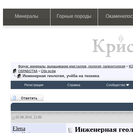
Минералы
Горные породы
Окаменелос
Форум: минералы, выращивание кристаллов, геология, палеонтология
>
К
ОБРАБОТКА
>
Обо всём
Инженерная геология, учёба на техника
Регистрация
Справка
Сообщество
02.08.2016, 22:00
Elena
Инженерная геол