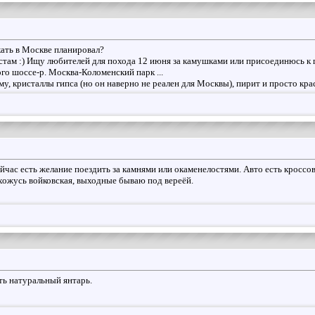
ать в Москве планировал?
стам :) Ищу любителей для похода 12 июня за камушками или присоединюсь к г
го шоссе-р. Москва-Коломенский парк ...
му, кристаллы гипса (но он наверно не реален для Москвы), пирит и просто к
йчас есть желание поездить за камнями или окаменелостями. Авто есть кроссове
хожусь войковская, выходные бываю под вереёй.
ть натуральный янтарь.