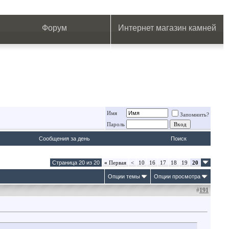
.
.
.
.
.
.
.
Форум
Интернет магазин камней
Имя
Запомнить?
Пароль
Сообщения за день
Поиск
Страница 20 из 20
«
Первая
<
10
16
17
18
19
20
Опции темы
Опции просмотра
#
191