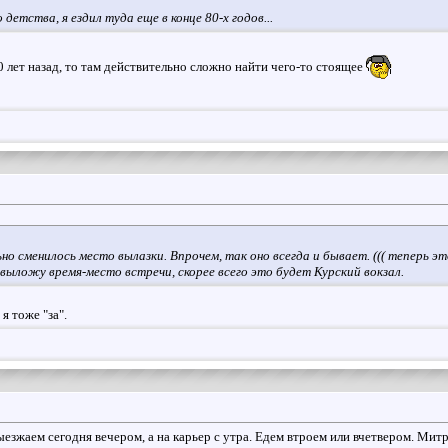
 детства, я ездил туда еще в конце 80-х годов...
 лет назад, то там действительно сложно найти чего-то стоящее
ьно сменилось место вылазки. Впрочем, так оно всегда и бывает. ((( теперь
 выложу время-место встречи, скорее всего это будет Курский вокзал.
я тоже "за".
езжаем сегодня вечером, а на карьер с утра. Едем втроем или вчетвером. Митр