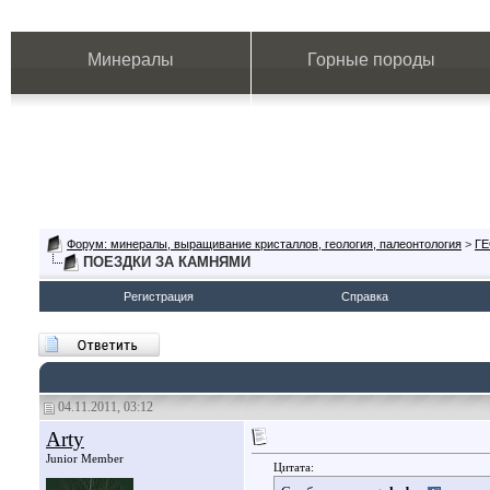
Минералы
Горные породы
Форум: минералы, выращивание кристаллов, геология, палеонтология
>
Г
ПОЕЗДКИ ЗА КАМНЯМИ
Регистрация
Справка
04.11.2011, 03:12
Arty
Junior Member
Цитата: