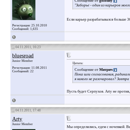
Сообщение от
golodny
"Заборье - один из карьеров моего
Если карьер разрабатывался больше 30
Регистрация: 25.10.2010
Сообщений: 1,635
04.11.2011, 16:23
bluesroad
Junior Member
Цитата:
Регистрация: 11.08.2011
Сообщение от
Митрич
Сообщений: 22
Пока шли согласования, радикал
я никого не разочаровал? Завтра
Пусть будет Серпухов. Arty не против, 
04.11.2011, 17:48
Arty
Junior Member
Мы определились, едем с ночевкой. Вы