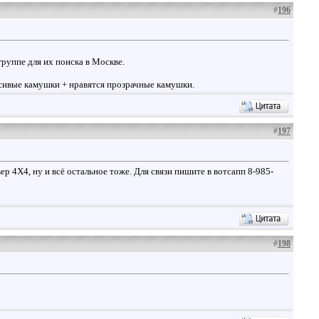
#
196
руппе для их поиска в Москве.
расивые камушки + нравятся прозрачные камушки.
#
197
р 4Х4, ну и всё остальное тоже. Для связи пишите в вотсапп 8-985-
#
198