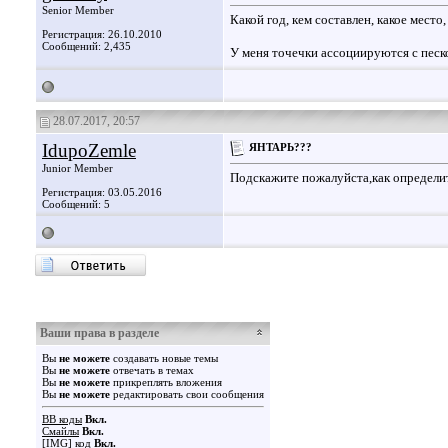
Senior Member
Какой год, кем составлен, какое место,
Регистрация: 26.10.2010
Сообщений: 2,435
У меня точечки ассоциируются с песко
28.07.2017, 20:57
IdupoZemle
ЯНТАРЬ???
Junior Member
Подскажите пожалуйста,как определи
Регистрация: 03.05.2016
Сообщений: 5
Ваши права в разделе
Вы
не можете
создавать новые темы
Вы
не можете
отвечать в темах
Вы
не можете
прикреплять вложения
Вы
не можете
редактировать свои сообщения
BB коды
Вкл.
Смайлы
Вкл.
[IMG]
код
Вкл.