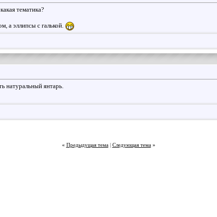
 какая тематика?
м, а эллипсы с галькой.
ть натуральный янтарь.
«
Предыдущая тема
|
Следующая тема
»