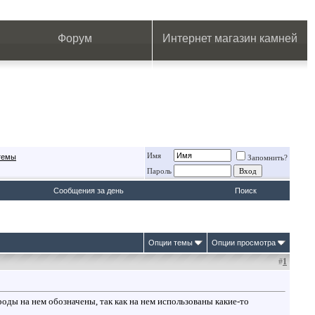
.
.
.
.
.
.
.
Форум
Интернет магазин камней
Имя
 темы
Запомнить?
Пароль
Сообщения за день
Поиск
Опции темы
Опции просмотра
#
1
роды на нем обозначены, так как на нем использованы какие-то