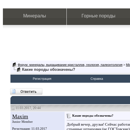
Минералы
Горные породы
Форум: минералы, выращивание кристаллов, геология, палеонтология
>
М
Какие породы обозначены?
Регистрация
Справка
11.03.2017, 20:44
Maxim
Какие породы обозначены?
Junior Member
Добрый вечер, друзья! Сейчас работаю
Регистрация: 11.03.2017
странные штриховки (не ГОСТовские).