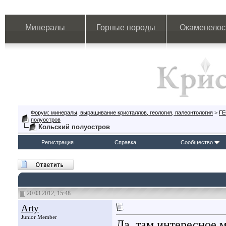
Минералы
Горные породы
Окаменелос
Форум: минералы, выращивание кристаллов, геология, палеонтология
>
Г
полуостров
Кольский полуостров
Регистрация
Справка
Сообщество
20.03.2012, 15:48
Arty
Junior Member
Да, там интересное 