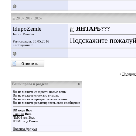
28.07.2017, 20:57
IdupoZemle
ЯНТАРЬ???
Junior Member
Подскажите пожалуйс
Регистрация: 03.05.2016
Сообщений: 5
«
Предыду
Ваши права в разделе
Вы
не можете
создавать новые темы
Вы
не можете
отвечать в темах
Вы
не можете
прикреплять вложения
Вы
не можете
редактировать свои сообщения
BB коды
Вкл.
Смайлы
Вкл.
[IMG]
код
Вкл.
HTML код
Выкл.
Правила форума