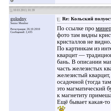
10.03.2013, 01:39
golodny
Re: Кольский полуос
Senior Member
По ссылке про
минер
Регистрация: 26.10.2010
Сообщений: 2,435
фото там видны крис
кристаллов не видно
По картинкам из инт
кварцит — традицион
бань. В описании маг
часть железистых кв
железистый кварцит,
осадочной (тогда та
это магматический б
к магнетиту примеш
Ещё бывает какая-то