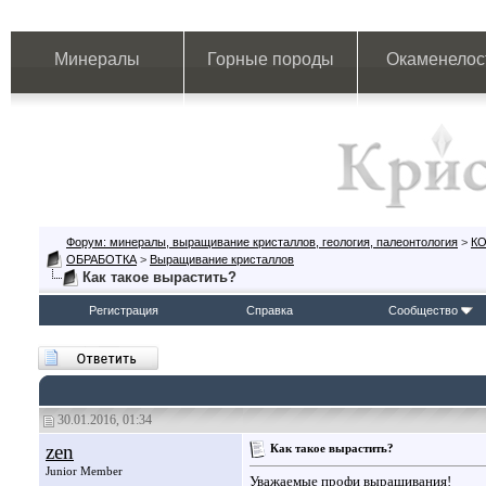
Минералы
Горные породы
Окаменелос
Форум: минералы, выращивание кристаллов, геология, палеонтология
>
К
ОБРАБОТКА
>
Выращивание кристаллов
Как такое вырастить?
Регистрация
Справка
Сообщество
30.01.2016, 01:34
zen
Как такое вырастить?
Junior Member
Уважаемые профи выращивания!