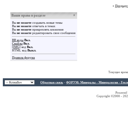
«
Предыду
Ваши права в разделе
Вы
не можете
создавать новые темы
Вы
не можете
отвечать в темах
Вы
не можете
прикреплять вложения
Вы
не можете
редактировать свои сообщения
BB коды
Вкл.
Смайлы
Вкл.
[IMG]
код
Вкл.
HTML код
Выкл.
Правила форума
Текущее врем
Обратная связь
-
ФОРУМ: Минералы - Минералогия - Геологи
Powered b
Copyright ©2000 - 2026