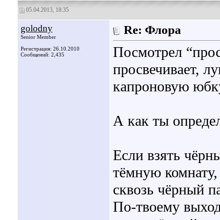
05.04.2013, 18:35
golodny
Re: Флора
Senior Member
Посмотрел “просв
Регистрация: 26.10.2010
Сообщений: 2,435
просвечивает, лу
капроновую юбку
А как ты опреде
Если взять чёрн
тёмную комнату,
сквозь чёрный па
По-твоему выходи