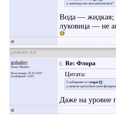
а луковица-то чем отличается?
Вода — жидкая; 
луковица — не а
05.04.2013, 18:31
golodny
Re: Флора
Senior Member
Цитата:
Регистрация: 26.10.2010
Сообщений: 2,435
Сообщение от
congai
у меня не проходит свет фонарик
Даже на уровне 