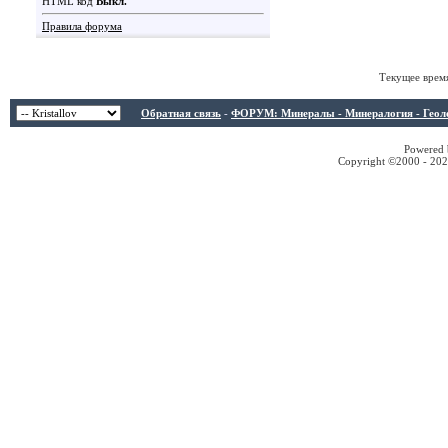
HTML код
Выкл.
Правила форума
Текущее врем
Обратная связь
-
ФОРУМ: Минералы - Минералогия - Геологи
Powered b
Copyright ©2000 - 2026