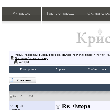
Минералы
Горные породы
Окаменелос
Форум: минералы, выращивание кристаллов, геология, палеонтология
>
М
Фоссилии (окаменелости)
Флора
Регистрация
Справка
Сообщество
05.04.2013, 09:39
congai
Re: Флора
Member