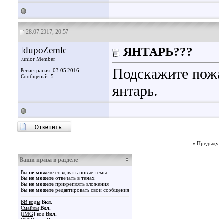
28.07.2017, 20:57
IdupoZemle
ЯНТАРЬ???
Junior Member
Подскажите пожа
Регистрация: 03.05.2016
Сообщений: 5
янтарь.
«
Предыду
Ваши права в разделе
Вы
не можете
создавать новые темы
Вы
не можете
отвечать в темах
Вы
не можете
прикреплять вложения
Вы
не можете
редактировать свои сообщения
BB коды
Вкл.
Смайлы
Вкл.
[IMG]
код
Вкл.