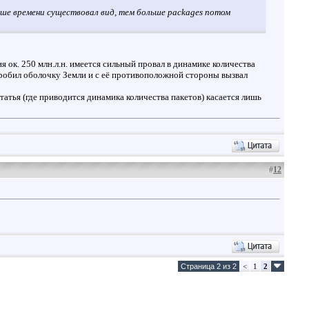
ше времени существовал вид, тем больше packages потом
я ок. 250 млн.л.н. имеется сильный провал в динамике количества
пробил оболочку Земли и с её противоположной стороны вызвал
атья (где приводится динамика количества пакетов) касается лишь
#
12
Страница 2 из 2
<
1
2