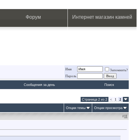
.
.
.
.
.
.
.
Форум
Интернет магазин камней
Имя
Запомнить?
Пароль
Сообщения за день
Поиск
Страница 2 из 2
<
1
2
Опции темы
Опции просмотра
#
11