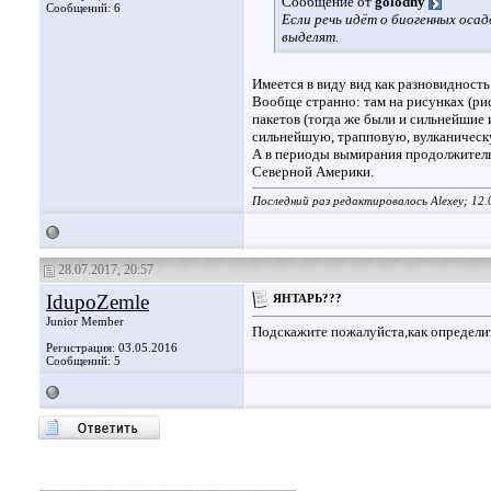
Сообщение от
golodny
Сообщений: 6
Если речь идёт о биогенных оса
выделят.
Имеется в виду вид как разновидность
Вообще странно: там на рисунках (рис.
пакетов (тогда же были и сильнейшие
сильнейшую, трапповую, вулканическ
А в периоды вымирания продолжительно
Северной Америки.
Последний раз редактировалось Alexey; 12.
28.07.2017, 20:57
IdupoZemle
ЯНТАРЬ???
Junior Member
Подскажите пожалуйста,как определи
Регистрация: 03.05.2016
Сообщений: 5