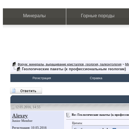
Минералы
Горные породы
Форум: минералы, выращивание кристаллов, геология, палеонтология
>
М
Геологические пакеты (к профессиональным геологам)
Регистрация
Справка
12.05.2016, 14:55
Alexey
Re: Геологические пакеты (к професс
Junior Member
Цитата:
Регистрация: 10.05.2016