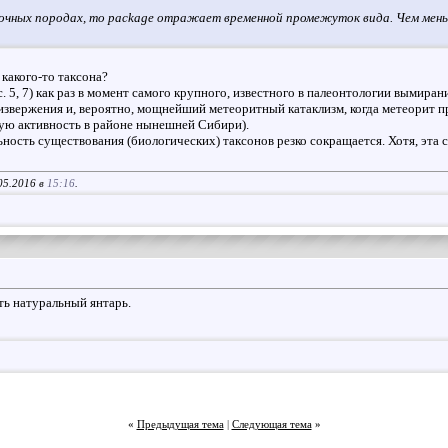
дочных породах, то package отражает временной промежуток вида. Чем мень
 какого-то таксона?
 5, 7) как раз в момент самого крупного, известного в палеонтологии вымирани
 извержения и, вероятно, мощнейший метеоритный катаклизм, когда метеорит 
ую активность в районе нынешней Сибири).
сть существования (биологических) таксонов резко сокращается. Хотя, эта ст
05.2016 в
15:16
.
ть натуральный янтарь.
«
Предыдущая тема
|
Следующая тема
»