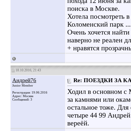
похода 12 июня за к
поиска в Москве.
Хотела посмотреть в
Коломенский парк ...
Очень хочется найти 
наверно не реален д
+ нравятся прозрачн
18.10.2016, 21:43
Андрей76
Re: ПОЕЗДКИ ЗА 
Junior Member
Ходил в основном с 
Регистрация: 19.06.2016
Адрес: Москва
за камнями или окам
Сообщений: 3
остальное тоже. Для
четыре 44 99 Андрей
вереёй.