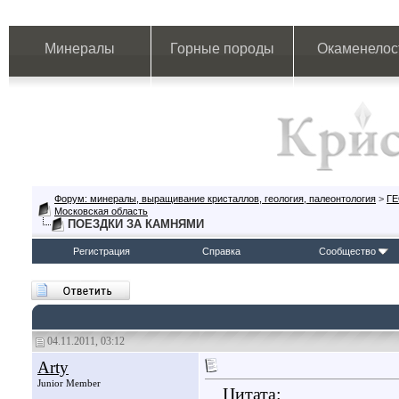
Минералы
Горные породы
Окаменелос
Форум: минералы, выращивание кристаллов, геология, палеонтология
>
Г
Московская область
ПОЕЗДКИ ЗА КАМНЯМИ
Регистрация
Справка
Сообщество
04.11.2011, 03:12
Arty
Junior Member
Цитата: