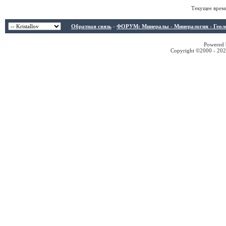
Текущее врем
Обратная связь
-
ФОРУМ: Минералы - Минералогия - Геологи
Powered b
Copyright ©2000 - 2026