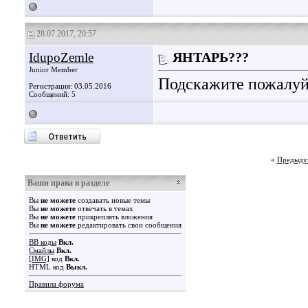
28.07.2017, 20:57
IdupoZemle
ЯНТАРЬ???
Junior Member
Подскажите пожалуйс
Регистрация: 03.05.2016
Сообщений: 5
«
Предыду
Ваши права в разделе
Вы
не можете
создавать новые темы
Вы
не можете
отвечать в темах
Вы
не можете
прикреплять вложения
Вы
не можете
редактировать свои сообщения
BB коды
Вкл.
Смайлы
Вкл.
[IMG]
код
Вкл.
HTML код
Выкл.
Правила форума