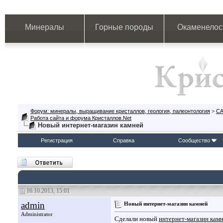
Минералы
Горные породы
Окаменелос
Форум: минералы, выращивание кристаллов, геология, палеонтология
>
СА
Работа сайта и форума Кристаллов.Net
Новый интернет-магазин камней
Регистрация
Справка
Сообщество
16.10.2013, 15:01
admin
Новый интернет-магазин камней
Administrator
Сделали новый
интернет-магазин кам