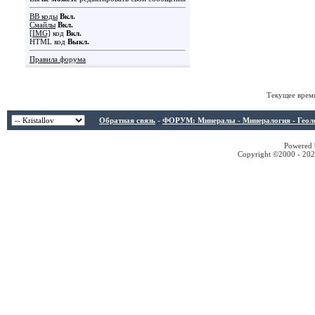
BB коды
Вкл.
Смайлы
Вкл.
[IMG]
код
Вкл.
HTML код
Выкл.
Правила форума
Текущее врем
Обратная связь
-
ФОРУМ: Минералы - Минералогия - Геологи
Powered b
Copyright ©2000 - 2026