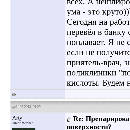
всех. А нешлифо
ума - это круто))
Сегодня на работ
перевёл в банку 
поплавает. Я не 
если не получит
приятель-врач, з
поликлиники "п
кислоты. Будем н
01.03.2013, 01:29
Arty
Re: Препарирова
Junior Member
поверхности?