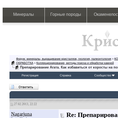
Минералы
Горные породы
Окаменелос
Форум: минералы, выращивание кристаллов, геология, палеонтология
>
К
ОБРАБОТКА
>
Коллекционирование, методы поиска и обработки камней
Препарирование Агата. Как избавиться от коросты на п
Регистрация
Справка
Сообщество
27.02.2013, 22:22
Nagarjuna
Re: Препарирова