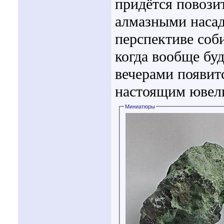
придётся повози
алмазными насадк
перспективе соб
когда вообще бу
вечерами появит
настоящим ювели
Миниатюры