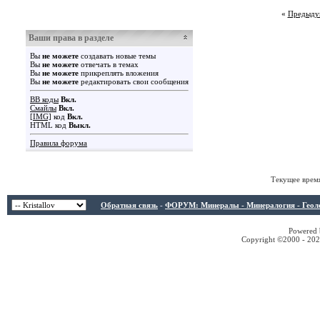
«
Предыду
Ваши права в разделе
Вы
не можете
создавать новые темы
Вы
не можете
отвечать в темах
Вы
не можете
прикреплять вложения
Вы
не можете
редактировать свои сообщения
BB коды
Вкл.
Смайлы
Вкл.
[IMG]
код
Вкл.
HTML код
Выкл.
Правила форума
Текущее врем
Обратная связь
-
ФОРУМ: Минералы - Минералогия - Геологи
Powered b
Copyright ©2000 - 2026