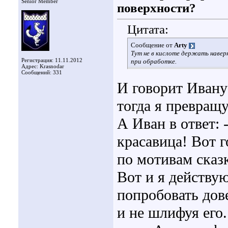
Senior Member
поверхности?
Цитата:
Сообщение от
Arty
Тут не в кислоте держать навер
Регистрация: 11.11.2012
при обработке.
Адрес: Krasnodar
Сообщений: 331
И говорит Ивану
тогда я превращу
А Иван в ответ: 
красавица! Вот г
по мотивам сказк
Вот и я действу
попробовать дове
и не шлифуя его