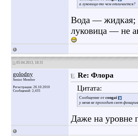
а луковица-то чем отличается?
Вода — жидкая; 
луковица — не а
05.04.2013, 18:31
golodny
Re: Флора
Senior Member
Цитата:
Регистрация: 26.10.2010
Сообщений: 2,435
Сообщение от
congai
у меня не проходит свет фонарик
Даже на уровне 