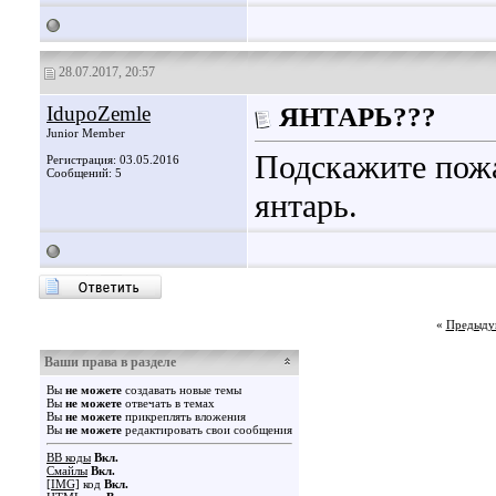
28.07.2017, 20:57
IdupoZemle
ЯНТАРЬ???
Junior Member
Подскажите пожа
Регистрация: 03.05.2016
Сообщений: 5
янтарь.
«
Предыду
Ваши права в разделе
Вы
не можете
создавать новые темы
Вы
не можете
отвечать в темах
Вы
не можете
прикреплять вложения
Вы
не можете
редактировать свои сообщения
BB коды
Вкл.
Смайлы
Вкл.
[IMG]
код
Вкл.