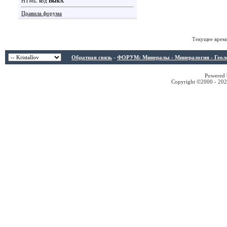
HTML код
Выкл.
Правила форума
Текущее врем
Обратная связь
-
ФОРУМ: Минералы - Минералогия - Геологи
Powered b
Copyright ©2000 - 2026