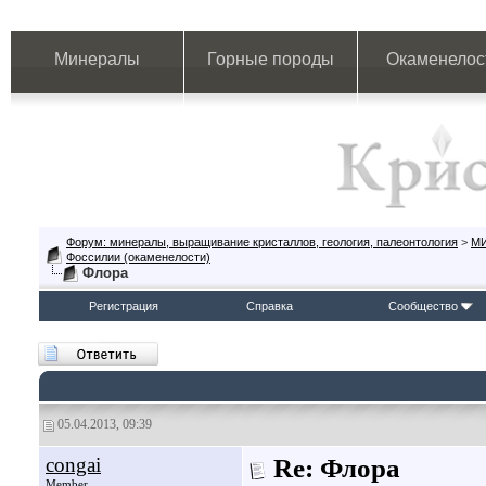
Минералы
Горные породы
Окаменелос
Форум: минералы, выращивание кристаллов, геология, палеонтология
>
М
Фоссилии (окаменелости)
Флора
Регистрация
Справка
Сообщество
05.04.2013, 09:39
congai
Re: Флора
Member