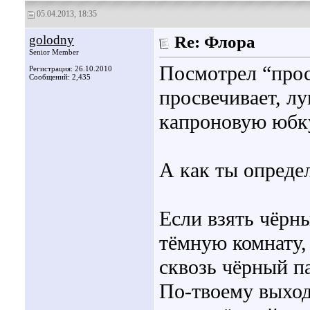
05.04.2013, 18:35
golodny
Re: Флора
Senior Member
Посмотрел “просв
Регистрация: 26.10.2010
Сообщений: 2,435
просвечивает, лу
капроновую юбку
А как ты опреде
Если взять чёрн
тёмную комнату,
сквозь чёрный па
По-твоему выходи