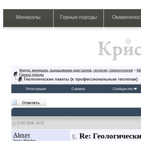
Минералы
Горные породы
Окаменелос
Форум: минералы, выращивание кристаллов, геология, палеонтология
>
М
Горные породы
Геологические пакеты (к профессиональным геологам)
Регистрация
Справка
Сообщество
12.05.2016, 14:55
Alexey
Re: Геологическ
Junior Member