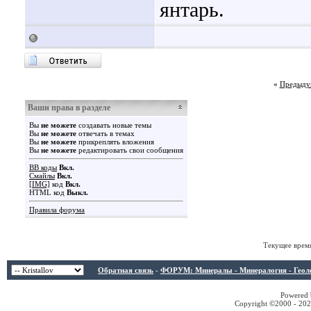
янтарь.
«
Предыду
Ваши права в разделе
Вы
не можете
создавать новые темы
Вы
не можете
отвечать в темах
Вы
не можете
прикреплять вложения
Вы
не можете
редактировать свои сообщения
BB коды
Вкл.
Смайлы
Вкл.
[IMG]
код
Вкл.
HTML код
Выкл.
Правила форума
Текущее врем
Обратная связь
-
ФОРУМ: Минералы - Минералогия - Геологи
Powered b
Copyright ©2000 - 2026