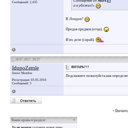
Сообщение от
MDA
Сообщений: 2,435
а я убежал!»
В Лондон?
Предав предков (отца).
И их дело (сарай).
28.07.2017, 20:57
IdupoZemle
ЯНТАРЬ???
Junior Member
Подскажите пожалуйста,как определи
Регистрация: 03.05.2016
Сообщений: 5
«
Предыду
Ваши права в разделе
Вы
не можете
создавать новые темы