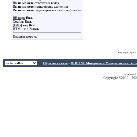
Вы
не можете
отвечать в темах
Вы
не можете
прикреплять вложения
Вы
не можете
редактировать свои сообщения
BB коды
Вкл.
Смайлы
Вкл.
[IMG]
код
Вкл.
HTML код
Выкл.
Правила форума
Текущее врем
Обратная связь
-
ФОРУМ: Минералы - Минералогия - Геологи
Powered b
Copyright ©2000 - 2026