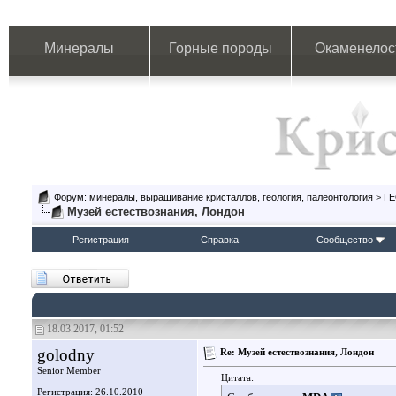
Минералы
Горные породы
Окаменелос
Форум: минералы, выращивание кристаллов, геология, палеонтология
>
Г
Музей естествознания, Лондон
Регистрация
Справка
Сообщество
18.03.2017, 01:52
golodny
Re: Музей естествознания, Лондон
Senior Member
Цитата:
Регистрация: 26.10.2010