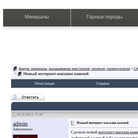
Минералы
Горные породы
Форум: минералы, выращивание кристаллов, геология, палеонтология
>
СА
Новый интернет-магазин камней
Регистрация
Справка
16.10.2013, 15:01
admin
Новый интернет-магазин камней
Administrator
Сделали новый
интернет-магазин кам
любителей камня, Клуба юного геолог