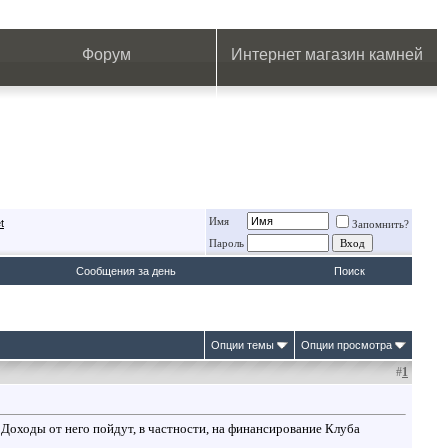
.
.
.
.
.
.
.
Форум
Интернет магазин камней
Имя
t
Запомнить?
Пароль
Сообщения за день
Поиск
Опции темы
Опции просмотра
#
1
 Доходы от него пойдут, в частности, на финансирование Клуба