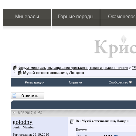
Минералы
Горные породы
Окаменелос
Форум: минералы, выращивание кристаллов, геология, палеонтология
>
Г
Музей естествознания, Лондон
Регистрация
Справка
Сообщество
18.03.2017, 01:52
golodny
Re: Музей естествознания, Лондон
Senior Member
Цитата:
Регистрация: 26.10.2010