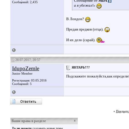
Сообщение от
MDA
Сообщений: 2,435
а я убежал!»
В Лондон?
Предав предков (отца).
И их дело (сарай).
28.07.2017, 20:57
IdupoZemle
ЯНТАРЬ???
Junior Member
Подскажите пожалуйста,как определи
Регистрация: 03.05.2016
Сообщений: 5
«
Предыду
Ваши права в разделе
Вы
не можете
создавать новые темы