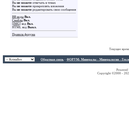
Вы
не можете
отвечать в темах
Вы
не можете
прикреплять вложения
Вы
не можете
редактировать свои сообщения
BB коды
Вкл.
Смайлы
Вкл.
[IMG]
код
Вкл.
HTML код
Выкл.
Правила форума
Текущее врем
Обратная связь
-
ФОРУМ: Минералы - Минералогия - Геологи
Powered b
Copyright ©2000 - 2026