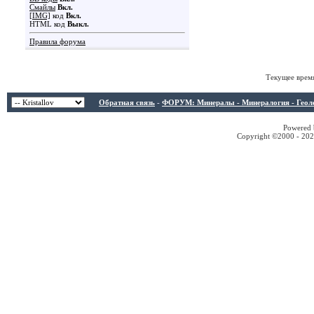
Смайлы
Вкл.
[IMG]
код
Вкл.
HTML код
Выкл.
Правила форума
Текущее врем
Обратная связь
-
ФОРУМ: Минералы - Минералогия - Геологи
Powered b
Copyright ©2000 - 2026