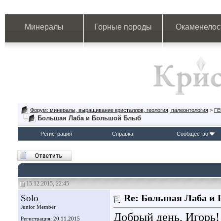
Минералы
Горные породы
Окаменелос
Форум: минералы, выращивание кристаллов, геология, палеонтология
>
Г
Большая Лаба и Большой Блыб
Регистрация
Справка
Сообщество
15.12.2015, 22:45
Solo
Re: Большая Лаба и
Junior Member
Добрый день, Игорь!
Регистрация: 20.11.2015