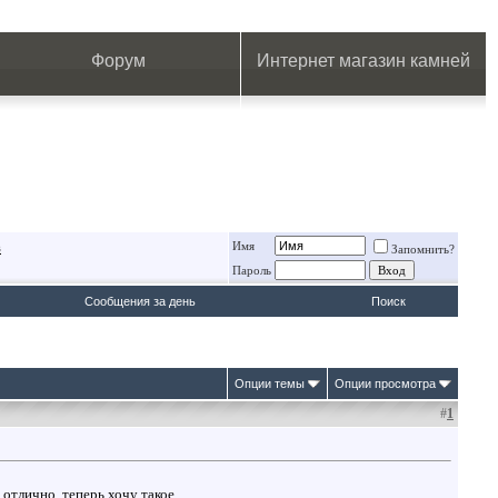
.
.
.
.
.
.
.
Форум
Интернет магазин камней
Имя
в
Запомнить?
Пароль
Сообщения за день
Поиск
Опции темы
Опции просмотра
#
1
 отлично, теперь хочу такое.