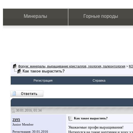
Минералы
Горные породы
Форум: минералы, выращивание кристаллов, геология, палеонтология
>
К
Как такое вырастить?
Регистрация
Справка
30.01.2016, 01:34
zen
Как такое вырастить?
Junior Member
Уважаемые профи выращивания!
Регистрация: 30.01.2016
Наткнулся на такие картинки и хочу уз