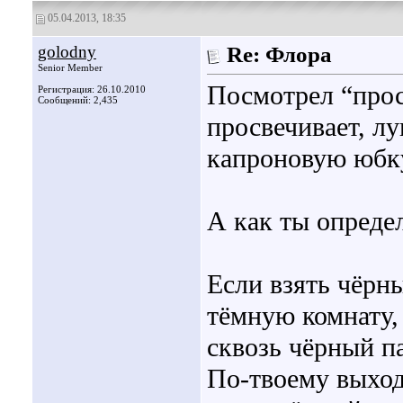
05.04.2013, 18:35
golodny
Re: Флора
Senior Member
Посмотрел “просв
Регистрация: 26.10.2010
Сообщений: 2,435
просвечивает, лу
капроновую юбку
А как ты опреде
Если взять чёрн
тёмную комнату,
сквозь чёрный па
По-твоему выходи