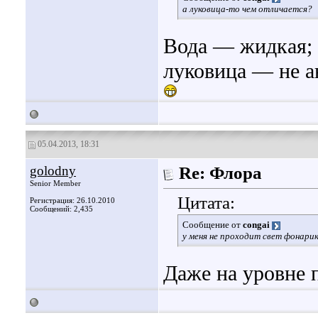
а луковица-то чем отличается?
Вода — жидкая; 
луковица — не а
05.04.2013, 18:31
golodny
Re: Флора
Senior Member
Цитата:
Регистрация: 26.10.2010
Сообщений: 2,435
Сообщение от
congai
у меня не проходит свет фонарик
Даже на уровне 