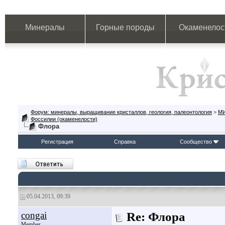
Минералы
Горные породы
Окаменелос
Форум: минералы, выращивание кристаллов, геология, палеонтология
>
М
Фоссилии (окаменелости)
Флора
Регистрация
Справка
Сообщество
05.04.2013, 09:39
congai
Re: Флора
Member