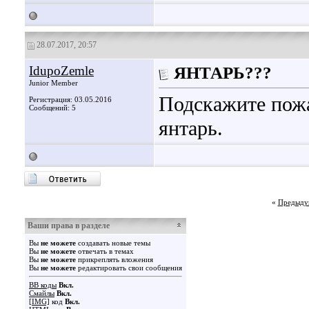
28.07.2017, 20:57
IdupoZemle
ЯНТАРЬ???
Junior Member
Подскажите пожа
Регистрация: 03.05.2016
Сообщений: 5
янтарь.
«
Предыду
Ваши права в разделе
Вы
не можете
создавать новые темы
Вы
не можете
отвечать в темах
Вы
не можете
прикреплять вложения
Вы
не можете
редактировать свои сообщения
BB коды
Вкл.
Смайлы
Вкл.
[IMG]
код
Вкл.