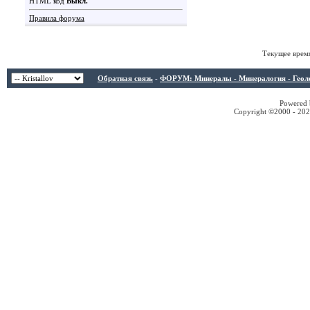
HTML код
Выкл.
Правила форума
Текущее врем
Обратная связь
-
ФОРУМ: Минералы - Минералогия - Геологи
Powered b
Copyright ©2000 - 2026