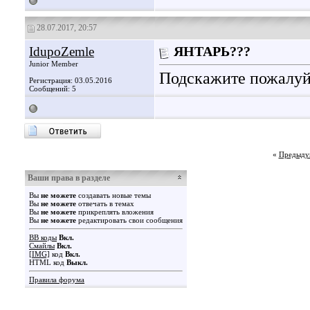
28.07.2017, 20:57
IdupoZemle
ЯНТАРЬ???
Junior Member
Подскажите пожалуйс
Регистрация: 03.05.2016
Сообщений: 5
«
Предыду
Ваши права в разделе
Вы
не можете
создавать новые темы
Вы
не можете
отвечать в темах
Вы
не можете
прикреплять вложения
Вы
не можете
редактировать свои сообщения
BB коды
Вкл.
Смайлы
Вкл.
[IMG]
код
Вкл.
HTML код
Выкл.
Правила форума