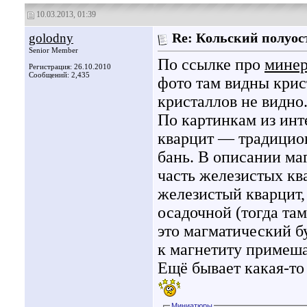
10.03.2013, 01:39
golodny
Re: Кольский полуос
Senior Member
По ссылке про
минер
Регистрация: 26.10.2010
Сообщений: 2,435
фото там видны крис
кристаллов не видно
По картинкам из инт
кварцит — традицион
бань. В описании маг
часть железистых кв
железистый кварцит,
осадочной (тогда та
это магматический б
к магнетиту примеш
Ещё бывает какая-то
Миниатюры