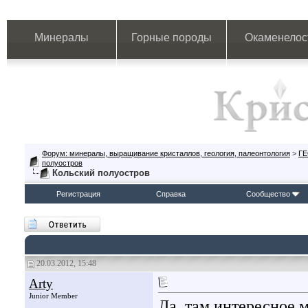
Минералы
Горные породы
Окаменелос
Форум: минералы, выращивание кристаллов, геология, палеонтология
>
Г
полуостров
Кольский полуостров
Регистрация
Справка
Сообщество
20.03.2012, 15:48
Arty
Junior Member
Да, там интересное 