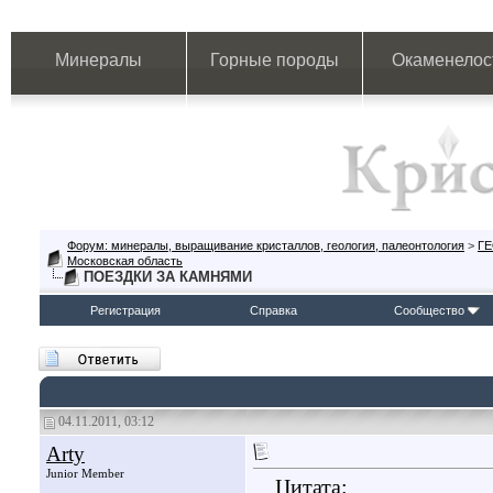
Минералы
Горные породы
Окаменелос
Форум: минералы, выращивание кристаллов, геология, палеонтология
>
Г
Московская область
ПОЕЗДКИ ЗА КАМНЯМИ
Регистрация
Справка
Сообщество
04.11.2011, 03:12
Arty
Junior Member
Цитата: