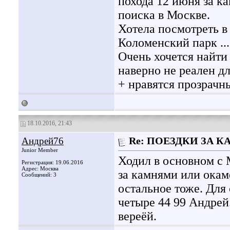
похода 12 июня за к
поиска в Москве.
Хотела посмотреть в
Коломенский парк ...
Очень хочется найти 
наверно не реален д
+ нравятся прозрачн
18.10.2016, 21:43
Андрей76
Re: ПОЕЗДКИ ЗА 
Junior Member
Ходил в основном с 
Регистрация: 19.06.2016
Адрес: Москва
за камнями или окам
Сообщений: 3
остальное тоже. Для
четыре 44 99 Андрей
вереёй.