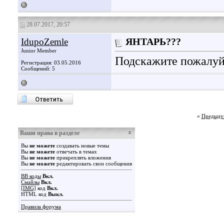
28.07.2017, 20:57
IdupoZemle
ЯНТАРЬ???
Junior Member
Подскажите пожалуйс
Регистрация: 03.05.2016
Сообщений: 5
«
Предыду
Ваши права в разделе
Вы
не можете
создавать новые темы
Вы
не можете
отвечать в темах
Вы
не можете
прикреплять вложения
Вы
не можете
редактировать свои сообщения
BB коды
Вкл.
Смайлы
Вкл.
[IMG]
код
Вкл.
HTML код
Выкл.
Правила форума