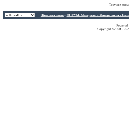
Текущее врем
Обратная связь
-
ФОРУМ: Минералы - Минералогия - Геологи
Powered b
Copyright ©2000 - 2026