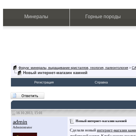
Минералы
Горные породы
Форум: минералы, выращивание кристаллов, геология, палеонтология
>
СА
Новый интернет-магазин камней
Регистрация
Справка
16.10.2013, 15:01
admin
Новый интернет-магазин камней
Administrator
Сделали новый
интернет-магазин кам
любителей камня, Клуба юного геолог