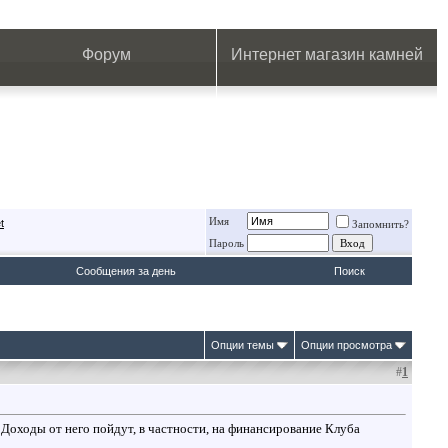
.
.
.
.
.
.
.
Форум
Интернет магазин камней
Имя
t
Запомнить?
Пароль
Сообщения за день
Поиск
Опции темы
Опции просмотра
#
1
 Доходы от него пойдут, в частности, на финансирование Клуба