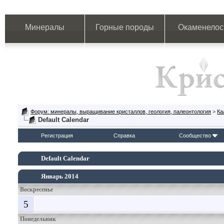
Минералы
Горные породы
Окаменелос
Форум: минералы, выращивание кристаллов, геология, палеонтология
>
Ка
Default Calendar
Регистрация
Справка
Сообщество
Default Calendar
Январь 2014
Воскресенье
5
Понедельник