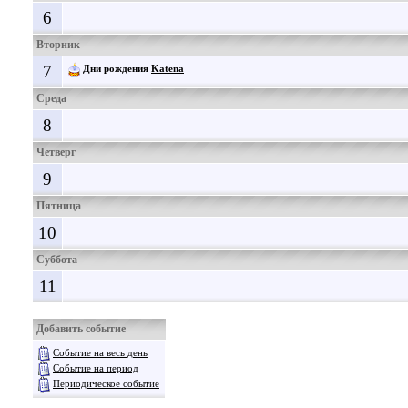
6
Вторник
7
Дни рождения
Katena
Среда
8
Четверг
9
Пятница
10
Суббота
11
Добавить событие
Событие на весь день
Событие на период
Периодическое событие