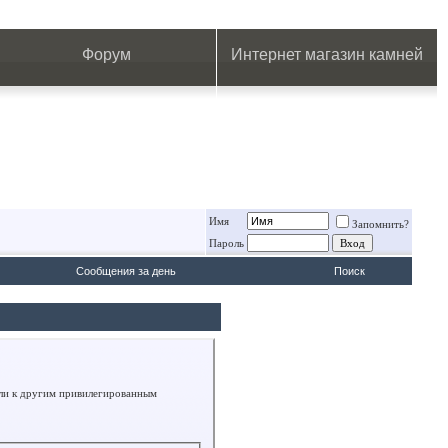
.
.
.
.
.
.
.
Форум
Интернет магазин камней
Имя
Запомнить?
Пароль
Сообщения за день
Поиск
или к другим привилегированным