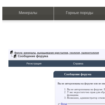
Минералы
Горные породы
Форум: минералы, выращивание кристаллов, геология, палеонтология
Сообщение форума
Регистрация
Справка
Сообщение форума
Вы не авторизованы на форуме или не име
Вы не авторизованы на форуме. В
У вас недостаточно прав для об
функциям.
Возможно, администратор отключ
Вход