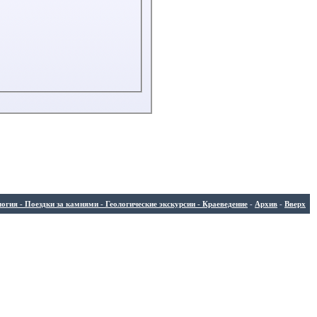
ия - Поездки за камнями - Геологические экскурсии - Краеведение
-
Архив
-
Вверх