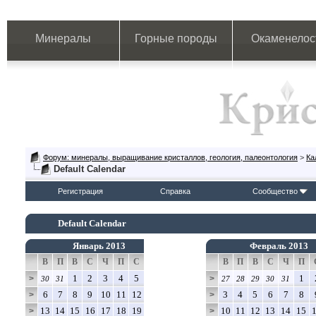
Минералы
Горные породы
Окаменелос
Форум: минералы, выращивание кристаллов, геология, палеонтология
>
Ка
Default Calendar
Регистрация
Справка
Сообщество
Default Calendar
Январь 2013
Февраль 2013
В
П
В
С
Ч
П
С
В
П
В
С
Ч
П
1
2
3
4
5
1
>
>
30
31
27
28
29
30
31
6
7
8
9
10
11
12
3
4
5
6
7
8
>
>
13
14
15
16
17
18
19
10
11
12
13
14
15
>
>