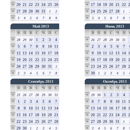
20
21
22
23
24
25
26
17
18
19
20
21
22
>
>
27
28
29
30
31
24
25
26
27
28
>
>
1
2
1
>
>
3
4
5
6
7
8
9
3
4
5
6
7
8
Май 2013
Июнь 2013
В
П
В
С
Ч
П
С
В
П
В
С
Ч
П
1
2
3
4
>
>
28
29
30
26
27
28
29
30
31
5
6
7
8
9
10
11
2
3
4
5
6
7
>
>
12
13
14
15
16
17
18
9
10
11
12
13
14
>
>
19
20
21
22
23
24
25
16
17
18
19
20
21
>
>
26
27
28
29
30
31
23
24
25
26
27
28
>
>
1
30
>
>
2
3
4
5
6
7
8
1
2
3
4
5
Сентябрь 2013
Октябрь 2013
В
П
В
С
Ч
П
С
В
П
В
С
Ч
П
1
2
3
4
>
>
25
26
27
28
29
30
31
29
30
1
2
3
4
5
6
7
6
7
8
9
10
11
>
>
8
9
10
11
12
13
14
13
14
15
16
17
18
>
>
15
16
17
18
19
20
21
20
21
22
23
24
25
>
>
22
23
24
25
26
27
28
27
28
29
30
31
>
>
1
29
30
>
>
1
2
3
4
5
3
4
5
6
7
8