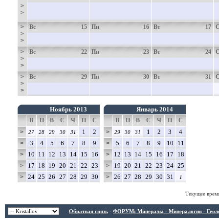
>
>
>
Вс
15
Пн
16
Вт
17
>
>
>
Вс
22
Пн
23
Вт
24
>
>
>
Вс
29
Пн
30
Вт
31
>
>
Ноябрь 2013
Январь 2014
В
П
В
С
Ч
П
С
В
П
В
С
Ч
П
С
1
2
1
2
3
4
>
>
27
28
29
30
31
29
30
31
3
4
5
6
7
8
9
5
6
7
8
9
10
11
>
>
10
11
12
13
14
15
16
12
13
14
15
16
17
18
>
>
17
18
19
20
21
22
23
19
20
21
22
23
24
25
>
>
24
25
26
27
28
29
30
26
27
28
29
30
31
>
>
1
Текущее врем
Обратная связь
-
ФОРУМ: Минералы - Минералогия - Геологи