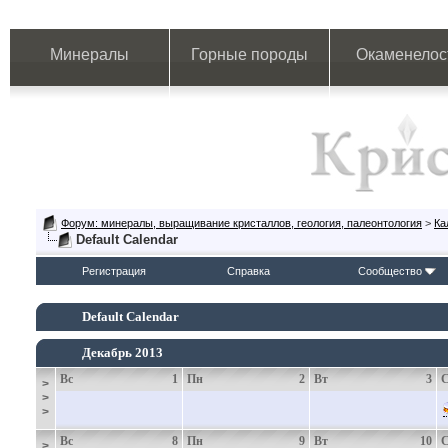
Минералы
Горные породы
Окаменелос
Форум: минералы, выращивание кристаллов, геология, палеонтология
>
Ка
Default Calendar
Регистрация
Справка
Сообщество
Default Calendar
Декабрь 2013
Вс
1
Пн
2
Вт
3
>
>
>
Вс
8
Пн
9
Вт
10
>