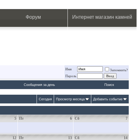
.
.
.
.
.
.
.
Форум
Интернет магазин камней
Имя
Запомнить?
Пароль
Сообщения за день
Поиск
Сегодня
Просмотр месяца
Добавить событие
5
Пт
6
Сб
7
12
Пт
13
Сб
14