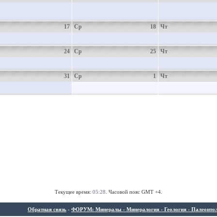
17
Ср
18
Чт
24
Ср
25
Чт
31
Ср
1
Чт
Текущее время:
05:28
. Часовой пояс GMT +4.
Обратная связь
-
ФОРУМ: Минералы - Минералогия - Геология - Палеонтолог