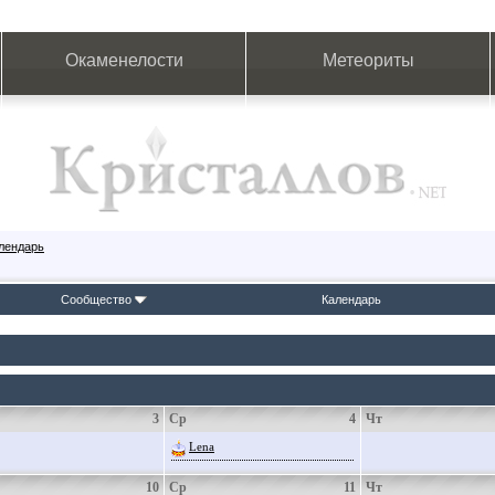
Окаменелости
Метеориты
лендарь
Сообщество
Календарь
3
Ср
4
Чт
Lena
10
Ср
11
Чт