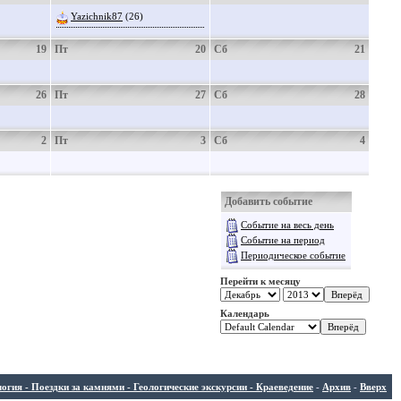
Yazichnik87
(26)
19
Пт
20
Сб
21
26
Пт
27
Сб
28
2
Пт
3
Сб
4
Добавить событие
Событие на весь день
Событие на период
Периодическое событие
Перейти к месяцу
Календарь
ия - Поездки за камнями - Геологические экскурсии - Краеведение
-
Архив
-
Вверх