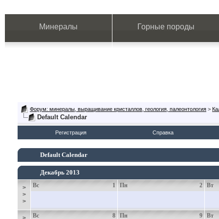
Минералы
Горные породы
Форум: минералы, выращивание кристаллов, геология, палеонтология
>
Ка
Default Calendar
Регистрация
Справка
Default Calendar
Декабрь 2013
Вс
1
Пн
2
Вт
>
>
>
Вс
8
Пн
9
Вт
>