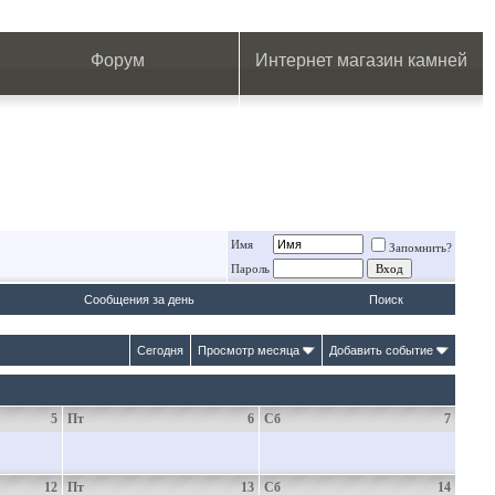
.
.
.
.
.
.
.
Форум
Интернет магазин камней
Имя
Запомнить?
Пароль
Сообщения за день
Поиск
Сегодня
Просмотр месяца
Добавить событие
5
Пт
6
Сб
7
12
Пт
13
Сб
14