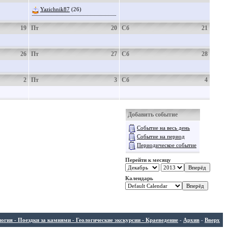
Yazichnik87
(26)
19
Пт
20
Сб
21
26
Пт
27
Сб
28
2
Пт
3
Сб
4
Добавить событие
Событие на весь день
Событие на период
Периодическое событие
Перейти к месяцу
Календарь
ия - Поездки за камнями - Геологические экскурсии - Краеведение
-
Архив
-
Вверх