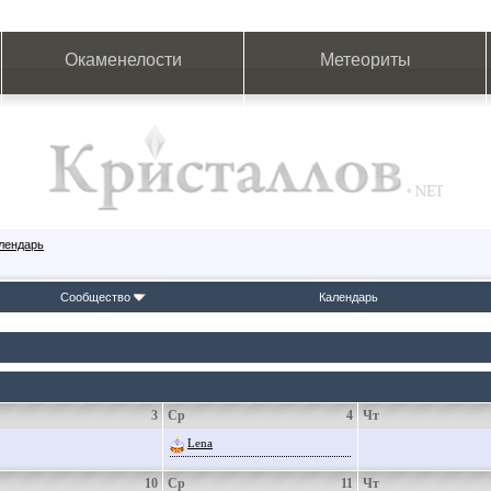
Окаменелости
Метеориты
лендарь
Сообщество
Календарь
3
Ср
4
Чт
Lena
10
Ср
11
Чт