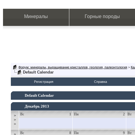
Минералы
Горные породы
Форум: минералы, выращивание кристаллов, геология, палеонтология
>
Ка
Default Calendar
Регистрация
Справка
Default Calendar
Декабрь 2013
Вс
1
Пн
2
Вт
>
>
>
Вс
8
Пн
9
Вт
>