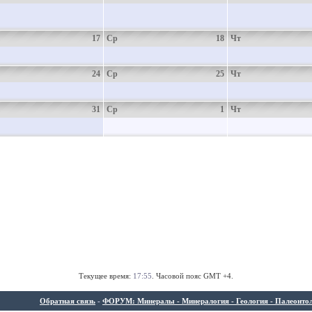
17
Ср
18
Чт
24
Ср
25
Чт
31
Ср
1
Чт
Текущее время:
17:55
. Часовой пояс GMT +4.
Обратная связь
-
ФОРУМ: Минералы - Минералогия - Геология - Палеонтолог