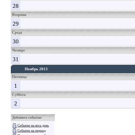
28
Вторник
29
Среда
30
Четверг
31
Ноябрь 2013
Пятница
1
Суббота
2
Добавить событие
Событие на весь день
Событие на период