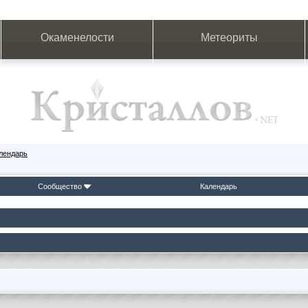
Окаменелости
Метеориты
лендарь
Сообщество
Календарь