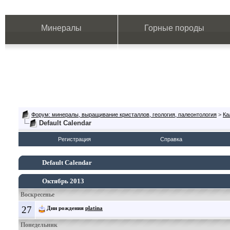
Минералы
Горные породы
Форум: минералы, выращивание кристаллов, геология, палеонтология
>
Ка
Default Calendar
Регистрация
Справка
Default Calendar
Октябрь 2013
Воскресенье
27
Дни рождения
platina
Понедельник