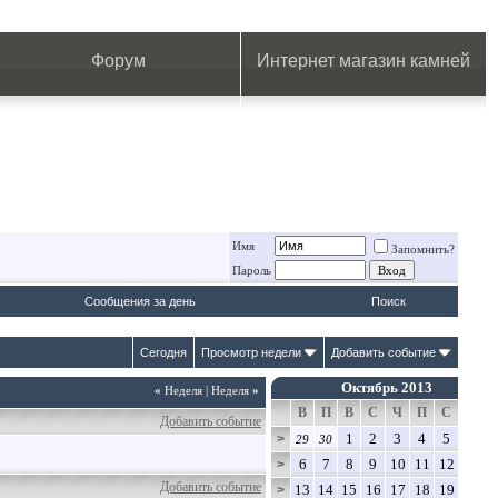
.
.
.
.
.
.
.
Форум
Интернет магазин камней
Имя
Запомнить?
Пароль
Сообщения за день
Поиск
Сегодня
Просмотр недели
Добавить событие
Октябрь 2013
«
Неделя
|
Неделя
»
В
П
В
С
Ч
П
С
Добавить событие
1
2
3
4
5
>
29
30
6
7
8
9
10
11
12
>
Добавить событие
13
14
15
16
17
18
19
>