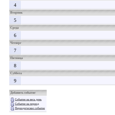
4
Вторник
5
Среда
6
Четверг
7
Пятница
8
Суббота
9
Добавить событие
Событие на весь день
Событие на период
Периодическое событие