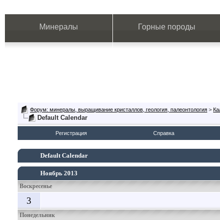
Минералы
Горные породы
Форум: минералы, выращивание кристаллов, геология, палеонтология
>
Ка
Default Calendar
Регистрация
Справка
Default Calendar
Ноябрь 2013
Воскресенье
3
Понедельник