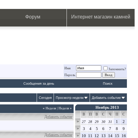
.
.
.
.
.
.
.
Форум
Интернет магазин камней
Имя
Запомнить?
Пароль
Сообщения за день
Поиск
Сегодня
Просмотр недели
Добавить событие
Ноябрь 2013
«
Неделя
|
Неделя
»
В
П
В
С
Ч
П
С
Добавить событие
1
2
>
27
28
29
30
31
3
4
5
6
7
8
9
>
Добавить событие
10
11
12
13
14
15
16
>