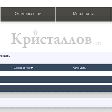
Окаменелости
Метеориты
лендарь
Сообщество
Календарь