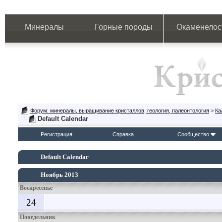
Минералы
Горные породы
Окаменелос
Форум: минералы, выращивание кристаллов, геология, палеонтология
>
Ка
Default Calendar
Регистрация
Справка
Сообщество
Default Calendar
Ноябрь 2013
Воскресенье
24
Понедельник