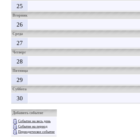
25
Вторник
26
Среда
27
Четверг
28
Пятница
29
Суббота
30
Добавить событие
Событие на весь день
Событие на период
Периодическое событие