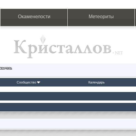
Окаменелости
Метеориты
лендарь
Сообщество
Календарь