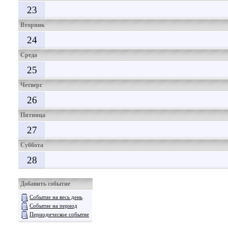
23
Вторник
24
Среда
25
Четверг
26
Пятница
27
Суббота
28
Добавить событие
Событие на весь день
Событие на период
Периодическое событие