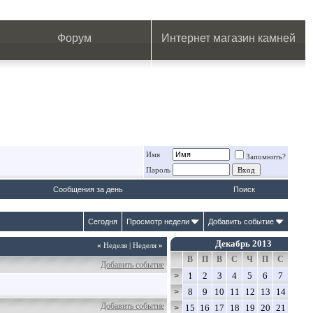
.
.
.
.
.
.
.
Форум
Интернет магазин камней
Имя
Запомнить?
Пароль
Сообщения за день
Поиск
Сегодня
Просмотр недели
Добавить событие
Декабрь 2013
«
Неделя
|
Неделя
»
В
П
В
С
Ч
П
С
Добавить событие
1
2
3
4
5
6
7
>
8
9
10
11
12
13
14
>
Добавить событие
15
16
17
18
19
20
21
>