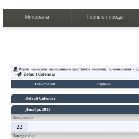
Минералы
Горные породы
Форум: минералы, выращивание кристаллов, геология, палеонтология
>
Ка
Default Calendar
Регистрация
Справка
Default Calendar
Декабрь 2013
Воскресенье
22
Понедельник