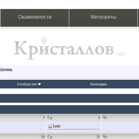
Окаменелости
Метеориты
лендарь
Сообщество
Календарь
3
Ср
4
Чт
Lena
10
Ср
11
Чт