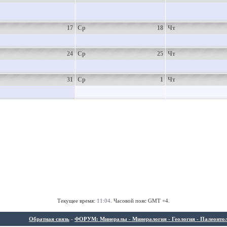
17
Ср
18
Чт
24
Ср
25
Чт
31
Ср
1
Чт
Текущее время:
11:04
. Часовой пояс GMT +4.
Обратная связь
-
ФОРУМ: Минералы - Минералогия - Геология - Палеонтолог