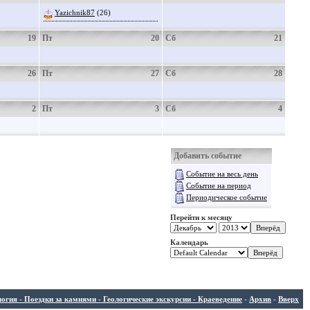
Yazichnik87
(26)
19
Пт
20
Сб
21
26
Пт
27
Сб
28
2
Пт
3
Сб
4
Добавить событие
Событие на весь день
Событие на период
Периодическое событие
Перейти к месяцу
Календарь
ия - Поездки за камнями - Геологические экскурсии - Краеведение
-
Архив
-
Вверх