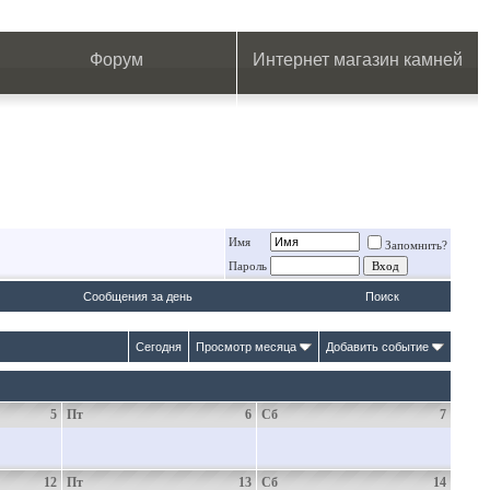
.
.
.
.
.
.
.
Форум
Интернет магазин камней
Имя
Запомнить?
Пароль
Сообщения за день
Поиск
Сегодня
Просмотр месяца
Добавить событие
5
Пт
6
Сб
7
12
Пт
13
Сб
14