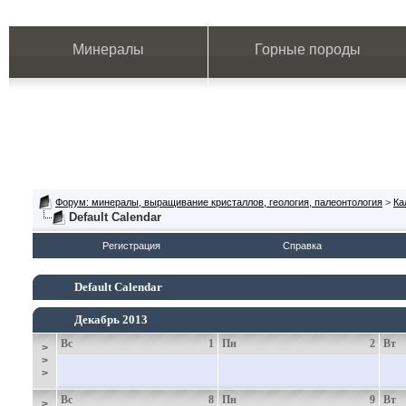
Минералы
Горные породы
Форум: минералы, выращивание кристаллов, геология, палеонтология
>
Ка
Default Calendar
Регистрация
Справка
Default Calendar
Декабрь 2013
Вс
1
Пн
2
Вт
>
>
>
Вс
8
Пн
9
Вт
>