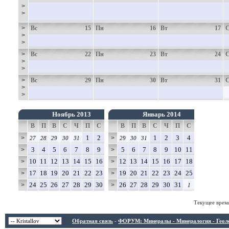
>
>
>
Вс
15
Пн
16
Вт
17
>
>
>
Вс
22
Пн
23
Вт
24
>
>
>
Вс
29
Пн
30
Вт
31
>
>
Ноябрь 2013
Январь 2014
В
П
В
С
Ч
П
С
В
П
В
С
Ч
П
С
1
2
1
2
3
4
>
>
27
28
29
30
31
29
30
31
3
4
5
6
7
8
9
5
6
7
8
9
10
11
>
>
10
11
12
13
14
15
16
12
13
14
15
16
17
18
>
>
17
18
19
20
21
22
23
19
20
21
22
23
24
25
>
>
24
25
26
27
28
29
30
26
27
28
29
30
31
>
>
1
Текущее врем
Обратная связь
-
ФОРУМ: Минералы - Минералогия - Геологи