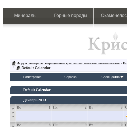
Минералы
Горные породы
Окаменелос
Форум: минералы, выращивание кристаллов, геология, палеонтология
>
Ка
Default Calendar
Регистрация
Справка
Сообщество
Default Calendar
Декабрь 2013
Вс
1
Пн
2
Вт
3
>
>
>
Вс
8
Пн
9
Вт
10
>