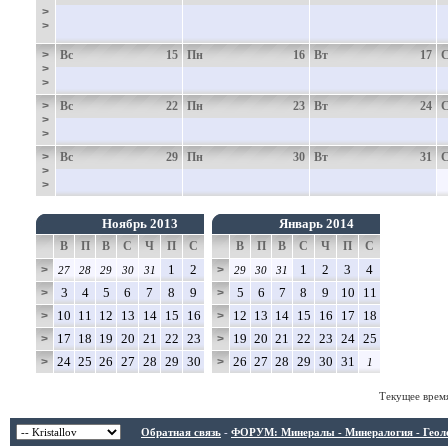
>
>
>
Вс
15
Пн
16
Вт
17
>
>
>
Вс
22
Пн
23
Вт
24
>
>
>
Вс
29
Пн
30
Вт
31
>
>
Ноябрь 2013
Январь 2014
В
П
В
С
Ч
П
С
В
П
В
С
Ч
П
С
1
2
1
2
3
4
>
>
27
28
29
30
31
29
30
31
3
4
5
6
7
8
9
5
6
7
8
9
10
11
>
>
10
11
12
13
14
15
16
12
13
14
15
16
17
18
>
>
17
18
19
20
21
22
23
19
20
21
22
23
24
25
>
>
24
25
26
27
28
29
30
26
27
28
29
30
31
>
>
1
Текущее врем
Обратная связь
-
ФОРУМ: Минералы - Минералогия - Геологи