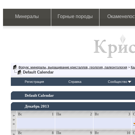
Минералы
Горные породы
Окаменелос
Форум: минералы, выращивание кристаллов, геология, палеонтология
>
Ка
Default Calendar
Регистрация
Справка
Сообщество
Default Calendar
Декабрь 2013
Вс
1
Пн
2
Вт
3
>
>
>
Вс
8
Пн
9
Вт
10
>