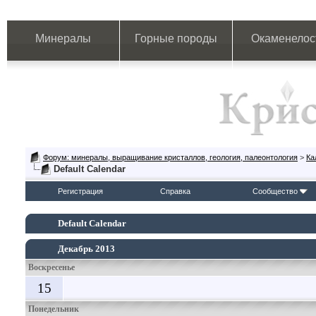
Минералы
Горные породы
Окаменелос
Форум: минералы, выращивание кристаллов, геология, палеонтология
>
Ка
Default Calendar
Регистрация
Справка
Сообщество
Default Calendar
Декабрь 2013
Воскресенье
15
Понедельник