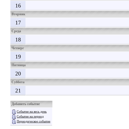
16
Вторник
17
Среда
18
Четверг
19
Пятница
20
Суббота
21
Добавить событие
Событие на весь день
Событие на период
Периодическое событие