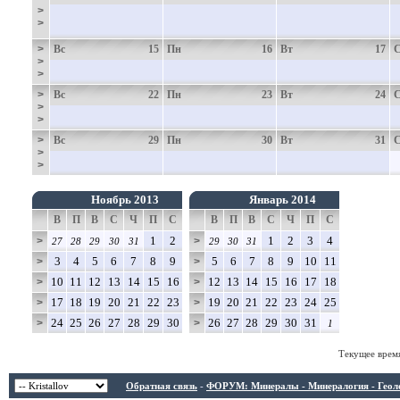
>
>
>
Вс
15
Пн
16
Вт
17
>
>
>
Вс
22
Пн
23
Вт
24
>
>
>
Вс
29
Пн
30
Вт
31
>
>
Ноябрь 2013
Январь 2014
В
П
В
С
Ч
П
С
В
П
В
С
Ч
П
С
1
2
1
2
3
4
>
>
27
28
29
30
31
29
30
31
3
4
5
6
7
8
9
5
6
7
8
9
10
11
>
>
10
11
12
13
14
15
16
12
13
14
15
16
17
18
>
>
17
18
19
20
21
22
23
19
20
21
22
23
24
25
>
>
24
25
26
27
28
29
30
26
27
28
29
30
31
>
>
1
Текущее врем
Обратная связь
-
ФОРУМ: Минералы - Минералогия - Геологи