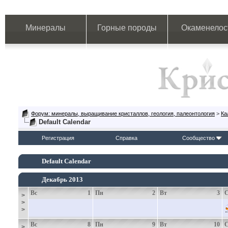
Минералы
Горные породы
Окаменелос
Форум: минералы, выращивание кристаллов, геология, палеонтология
>
Ка
Default Calendar
Регистрация
Справка
Сообщество
Default Calendar
Декабрь 2013
Вс
1
Пн
2
Вт
3
>
>
>
Вс
8
Пн
9
Вт
10
>