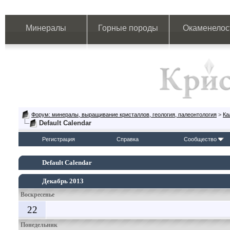
Минералы
Горные породы
Окаменелос
Форум: минералы, выращивание кристаллов, геология, палеонтология
>
Ка
Default Calendar
Регистрация
Справка
Сообщество
Default Calendar
Декабрь 2013
Воскресенье
22
Понедельник