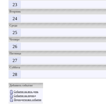
23
Вторник
24
Среда
25
Четверг
26
Пятница
27
Суббота
28
Добавить событие
Событие на весь день
Событие на период
Периодическое событие