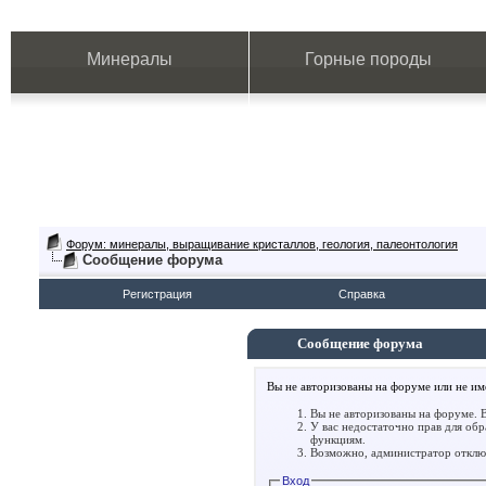
Минералы
Горные породы
Форум: минералы, выращивание кристаллов, геология, палеонтология
Сообщение форума
Регистрация
Справка
Сообщение форума
Вы не авторизованы на форуме или не име
Вы не авторизованы на форуме. В
У вас недостаточно прав для об
функциям.
Возможно, администратор отключ
Вход