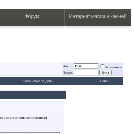
.
.
.
.
.
.
.
Форум
Интернет магазин камней
Имя
Запомнить?
Пароль
Сообщения за день
Поиск
или к другим привилегированным