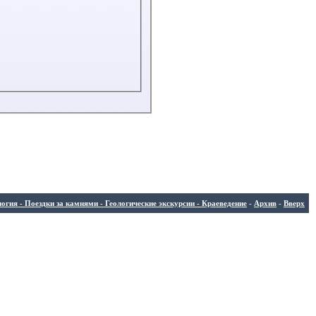
ия - Поездки за камнями - Геологические экскурсии - Краеведение
-
Архив
-
Вверх