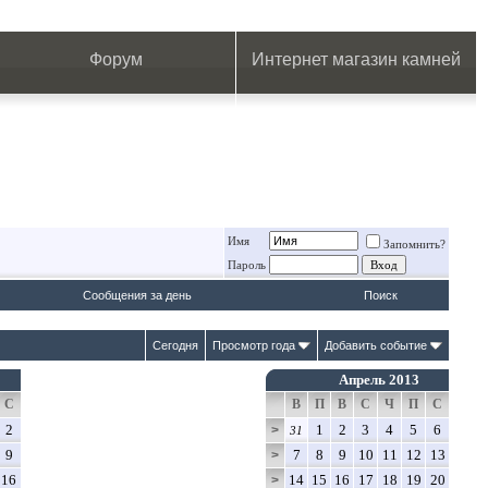
.
.
.
.
.
.
.
Форум
Интернет магазин камней
Имя
Запомнить?
Пароль
Сообщения за день
Поиск
Сегодня
Просмотр года
Добавить событие
Апрель 2013
С
В
П
В
С
Ч
П
С
2
1
2
3
4
5
6
>
31
9
7
8
9
10
11
12
13
>
16
14
15
16
17
18
19
20
>