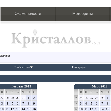
Окаменелости
Метеориты
лендарь
Сообщество
Календарь
Февраль 2013
Март 2013
В
П
В
С
Ч
П
С
В
П
В
С
Ч
П
1
2
1
>
27
28
29
30
31
24
25
26
27
28
3
4
5
6
7
8
9
3
4
5
6
7
8
>
10
11
12
13
14
15
16
10
11
12
13
14
15
>