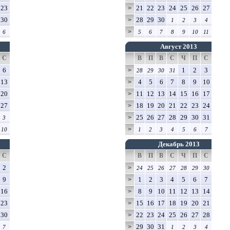
23
21
22
23
24
25
26
27
>
30
28
29
30
>
1
2
3
4
>
6
5
6
7
8
9
10
11
Август 2013
С
В
П
В
С
Ч
П
С
6
1
2
3
>
28
29
30
31
13
4
5
6
7
8
9
10
>
20
11
12
13
14
15
16
17
>
27
18
19
20
21
22
23
24
>
25
26
27
28
29
30
31
>
3
>
10
1
2
3
4
5
6
7
Декабрь 2013
С
В
П
В
С
Ч
П
С
2
>
24
25
26
27
28
29
30
9
1
2
3
4
5
6
7
>
16
8
9
10
11
12
13
14
>
23
15
16
17
18
19
20
21
>
30
22
23
24
25
26
27
28
>
29
30
31
>
7
1
2
3
4