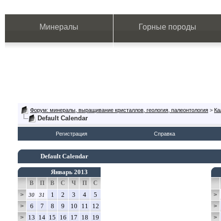
Минералы
Горные породы
Форум: минералы, выращивание кристаллов, геология, палеонтология
>
Ка
Default Calendar
Регистрация
Справка
Default Calendar
Январь 2013
В
П
В
С
Ч
П
С
1
2
3
4
5
>
>
30
31
6
7
8
9
10
11
12
>
>
13
14
15
16
17
18
19
>
>