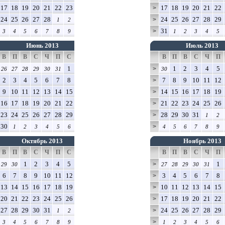
17
18
19
20
21
22
23
17
18
19
20
21
22
>
24
25
26
27
28
24
25
26
27
28
29
>
1
2
31
>
3
4
5
6
7
8
9
1
2
3
4
5
Июнь 2013
Июль 2013
В
П
В
С
Ч
П
С
В
П
В
С
Ч
П
1
1
2
3
4
5
>
26
27
28
29
30
31
30
2
3
4
5
6
7
8
7
8
9
10
11
12
>
9
10
11
12
13
14
15
14
15
16
17
18
19
>
16
17
18
19
20
21
22
21
22
23
24
25
26
>
23
24
25
26
27
28
29
28
29
30
31
>
1
2
30
>
1
2
3
4
5
6
4
5
6
7
8
9
Октябрь 2013
Ноябрь 2013
В
П
В
С
Ч
П
С
В
П
В
С
Ч
П
1
2
3
4
5
1
>
29
30
27
28
29
30
31
6
7
8
9
10
11
12
3
4
5
6
7
8
>
13
14
15
16
17
18
19
10
11
12
13
14
15
>
20
21
22
23
24
25
26
17
18
19
20
21
22
>
27
28
29
30
31
24
25
26
27
28
29
>
1
2
>
3
4
5
6
7
8
9
1
2
3
4
5
6