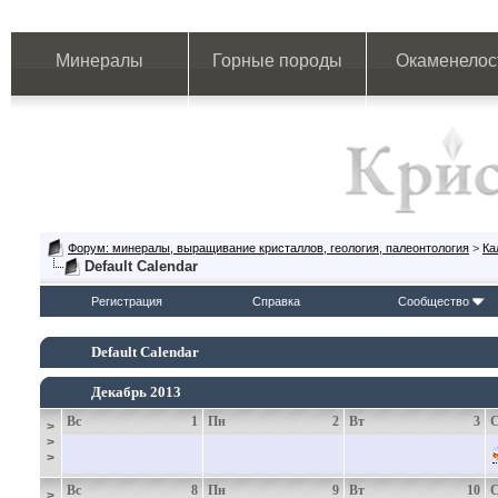
Минералы
Горные породы
Окаменелос
Форум: минералы, выращивание кристаллов, геология, палеонтология
>
Ка
Default Calendar
Регистрация
Справка
Сообщество
Default Calendar
Декабрь 2013
Вс
1
Пн
2
Вт
3
>
>
>
Вс
8
Пн
9
Вт
10
>