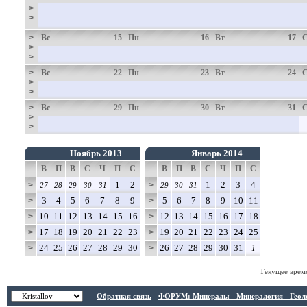
>
>
>
Вс
15
Пн
16
Вт
17
>
>
>
Вс
22
Пн
23
Вт
24
>
>
>
Вс
29
Пн
30
Вт
31
>
>
Ноябрь 2013
Январь 2014
В
П
В
С
Ч
П
С
В
П
В
С
Ч
П
С
1
2
1
2
3
4
>
>
27
28
29
30
31
29
30
31
3
4
5
6
7
8
9
5
6
7
8
9
10
11
>
>
10
11
12
13
14
15
16
12
13
14
15
16
17
18
>
>
17
18
19
20
21
22
23
19
20
21
22
23
24
25
>
>
24
25
26
27
28
29
30
26
27
28
29
30
31
>
>
1
Текущее врем
Обратная связь
-
ФОРУМ: Минералы - Минералогия - Геологи