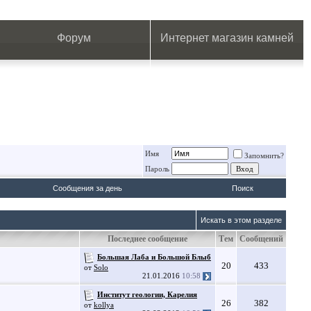
.
.
.
.
.
.
.
Форум
Интернет магазин камней
Имя
Запомнить?
Пароль
Сообщения за день
Поиск
Искать в этом разделе
Последнее сообщение
Тем
Сообщений
Большая Лаба и Большой Блыб
20
433
от
Solo
21.01.2016
10:58
Институт геологии, Карелия
26
382
от
kollya