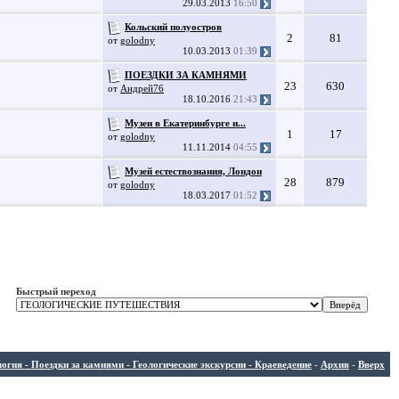
29.03.2013
16:50
Кольский полуостров
2
81
от
golodny
10.03.2013
01:39
ПОЕЗДКИ ЗА КАМНЯМИ
23
630
от
Андрей76
18.10.2016
21:43
Музеи в Екатеринбурге и...
1
17
от
golodny
11.11.2014
04:55
Музей естествознания, Лондон
28
879
от
golodny
18.03.2017
01:52
Быстрый переход
ия - Поездки за камнями - Геологические экскурсии - Краеведение
-
Архив
-
Вверх