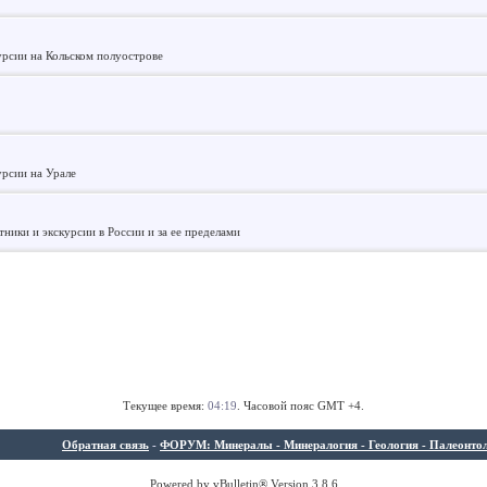
урсии на Кольском полуострове
урсии на Урале
ники и экскурсии в России и за ее пределами
Текущее время:
04:19
. Часовой пояс GMT +4.
Обратная связь
-
ФОРУМ: Минералы - Минералогия - Геология - Палеонтолог
Powered by vBulletin® Version 3.8.6