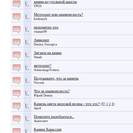
камни из угольной шахты
ГРОЗ
Метеорит или окаменелость?
kudesnyk
непонятно что
vlastan99
Аммонит
Dmitry Georgica
Зигзаги на камне
Natali
метеорит?
АлександрУсинск
Подскажите, что за камень
Vercetti
Что за окаменелость?
Юрий Demin
Камень цвета морской волны - что это?
(
1
2
3
)
April
Помогите разобраться...
Анатолич
Камни Хакассии