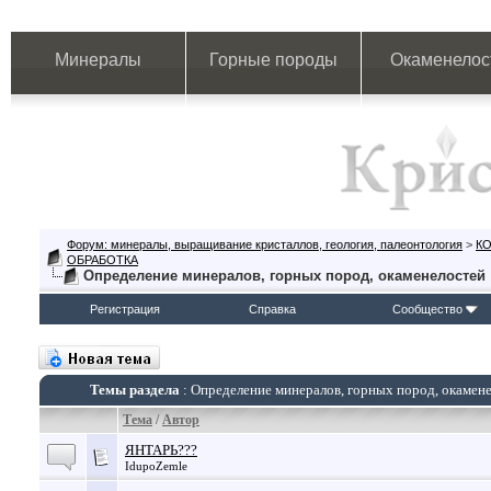
Минералы
Горные породы
Окаменелос
Форум: минералы, выращивание кристаллов, геология, палеонтология
>
К
ОБРАБОТКА
Определение минералов, горных пород, окаменелостей
Регистрация
Справка
Сообщество
Темы раздела
: Определение минералов, горных пород, окамен
Тема
/
Автор
ЯНТАРЬ???
IdupoZemle