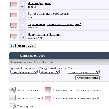
Из чего фигурка?
Toha13
Вопрос новичка к сообществу
Йок
Странный круглый камень - метеорит?
lexeypro
Нашла камни в Испании
veranika2003
Опции просмотра
Показаны темы с 26 по 50 из 194
Критерий сортировки
Порядок отображения
Показать
Новые сообщения
Популярная тема с новыми сообщениями
Нет новых сообщений
Популярная тема без новых сообщений
Тема закрыта