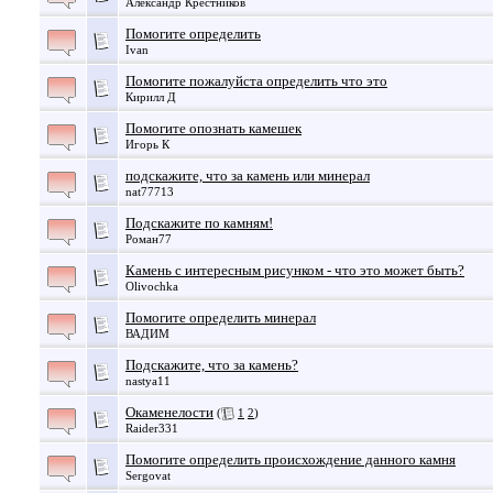
Александр Крестников
Помогите определить
Ivan
Помогите пожалуйста определить что это
Кирилл Д
Помогите опознать камешек
Игорь К
подскажите, что за камень или минерал
nat77713
Подскажите по камням!
Роман77
Камень с интересным рисунком - что это может быть?
Olivochka
Помогите определить минерал
ВАДИМ
Подскажите, что за камень?
nastya11
Окаменелости
(
1
2
)
Raider331
Помогите определить происхождение данного камня
Sergovat