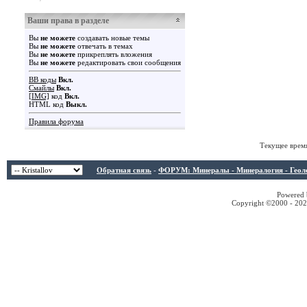
Ваши права в разделе
Вы
не можете
создавать новые темы
Вы
не можете
отвечать в темах
Вы
не можете
прикреплять вложения
Вы
не можете
редактировать свои сообщения
BB коды
Вкл.
Смайлы
Вкл.
[IMG]
код
Вкл.
HTML код
Выкл.
Правила форума
Текущее врем
Обратная связь
-
ФОРУМ: Минералы - Минералогия - Геологи
Powered b
Copyright ©2000 - 2026