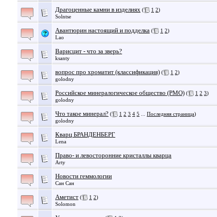
Драгоценные камни в изделиях
(
1
2
)
Solntse
Авантюрин настоящий и подделка
(
1
2
)
Lao
Варисцит - что за зверь?
ksanty
вопрос про хроматит (классификация)
(
1
2
)
golodny
Российское минералогическое общество (РМО)
(
1
2
3
)
golodny
Что такое минерал?
(
1
2
3
4
5
...
Последняя страница
)
golodny
Кварц БРАНДЕНБЕРГ
Lena
Право- и левосторонние кристаллы кварца
Arty
Новости геммологии
Сан Сан
Аметист
(
1
2
)
Solomon