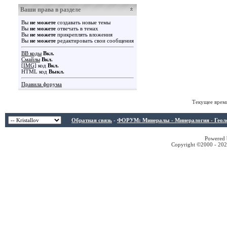
Ваши права в разделе
Вы
не можете
создавать новые темы
Вы
не можете
отвечать в темах
Вы
не можете
прикреплять вложения
Вы
не можете
редактировать свои сообщения
BB коды
Вкл.
Смайлы
Вкл.
[IMG]
код
Вкл.
HTML код
Выкл.
Правила форума
Текущее врем
Обратная связь
-
ФОРУМ: Минералы - Минералогия - Геологи
Powered b
Copyright ©2000 - 2026