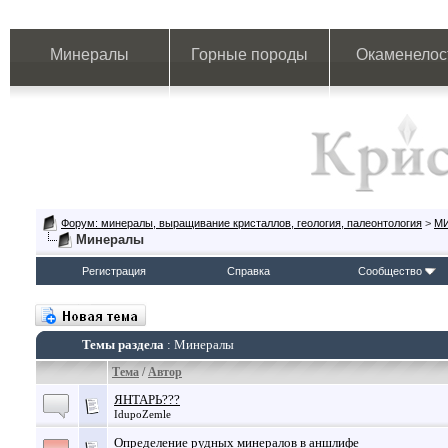
Минералы
Горные породы
Окаменелос
Форум: минералы, выращивание кристаллов, геология, палеонтология
>
М
Минералы
Регистрация
Справка
Сообщество
Темы раздела
: Минералы
Тема
/
Автор
ЯНТАРЬ???
IdupoZemle
Определение рудных минералов в аншлифе