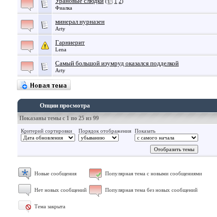
Урановые слюдки
(
1
2
)
Фиалка
минерал нурназен
Arty
Гарниерит
Lena
Самый большой изумруд оказался подделкой
Arty
Опции просмотра
Показаны темы с 1 по 25 из 99
Критерий сортировки
Порядок отображения
Показать
Новые сообщения
Популярная тема с новыми сообщениями
Нет новых сообщений
Популярная тема без новых сообщений
Тема закрыта