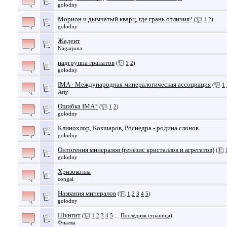
golodny
Морион и дымчатый кварц, где грань отличия?
(
1
2
)
golodny
Жадеит
Nagarjuna
надгруппа гранатов
(
1
2
)
golodny
IMA - Международная минералогическая ассоциация
(
1
Arty
Ошибка IMA?
(
1
2
)
golodny
Клинохлор, Кокшаров, Роснедра - родина слонов
golodny
Онтогения минералов (генезис кристаллов и агрегатов)
(
golodny
Хризоколла
congai
Названия минералов
(
1
2
3
4
5
)
golodny
Шунгит
(
1
2
3
4
5
...
Последняя страница
)
Фиалка