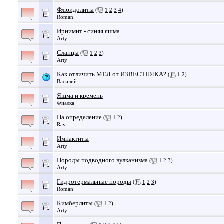
Флюидолиты
(
1
2
3
4
)
Roman
Ирнимит - синяя яшма
Arty
Сланцы
(
1
2
3
)
Arty
Как отличить МЕЛ от ИЗВЕСТНЯКА?
(
1
2
)
Василий
Яшма и кремень
Фиалка
На определение
(
1
2
)
Ray
Импактиты
Arty
Породы подводного вулканизма
(
1
2
3
)
Arty
Гидротермальные породы
(
1
2
3
)
Roman
Кимберлиты
(
1
2
)
Arty