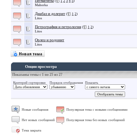
Пегматиты
(
1
2
3
4
5
)
Mahorka
Диабаз и долерит
(
1
2
)
Litos
Петрография и петрология
(
1
2
)
Litos
Орлец и родонит
Litos
Опции просмотра
Показаны темы с 1 по 25 из 27
Критерий сортировки
Порядок отображения
Показать
Новые сообщения
Популярная тема с новыми сообщениями
Нет новых сообщений
Популярная тема без новых сообщений
Тема закрыта