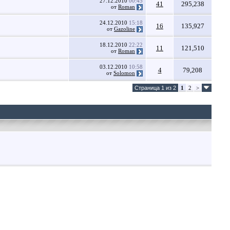
27.12.2010
00:45
41
295,238
от
Roman
24.12.2010
15:18
16
135,927
от
Gazoline
18.12.2010
22:22
11
121,510
от
Roman
03.12.2010
10:58
4
79,208
от
Solomon
Страница 1 из 2
1
2
>