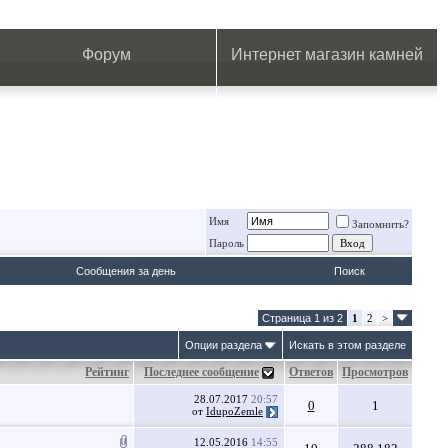
.
.
.
.
.
.
.
Форум
Интернет магазин камней
Имя
Запомнить?
Пароль
Сообщения за день
Поиск
Страница 1 из 2
1
2
>
Опции раздела
Искать в этом разделе
Рейтинг
Последнее сообщение
Ответов
Просмотров
28.07.2017
20:57
0
1
от
IdupoZemle
12.05.2016
14:55