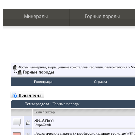
Минералы
Горные породы
Форум: минералы, выращивание кристаллов, геология, палеонтология
>
М
Горные породы
Регистрация
Справка
Темы раздела
: Горные породы
Тема
/
Автор
ЯНТАРЬ???
IdupoZemle
Геологические пакеты (к профессиональным геологам)
(