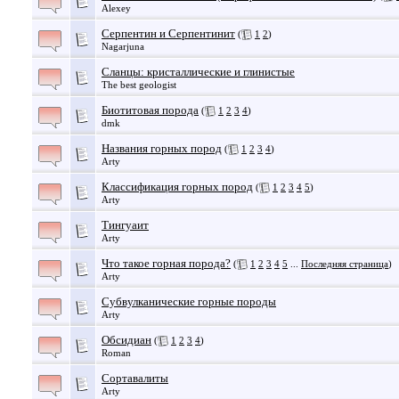
Alexey
Серпентин и Серпентинит
(
1
2
)
Nagarjuna
Сланцы: кристаллические и глинистые
The best geologist
Биотитовая порода
(
1
2
3
4
)
dmk
Названия горных пород
(
1
2
3
4
)
Arty
Классификация горных пород
(
1
2
3
4
5
)
Arty
Тингуаит
Arty
Что такое горная порода?
(
1
2
3
4
5
...
Последняя страница
)
Arty
Субвулканические горные породы
Arty
Обсидиан
(
1
2
3
4
)
Roman
Сортавалиты
Arty