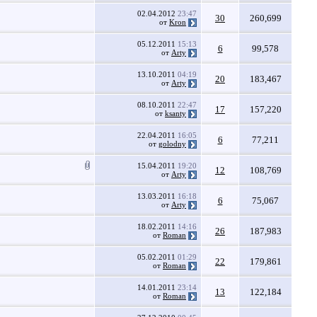
02.04.2012
23:47
30
260,699
от
Kron
05.12.2011
15:13
6
99,578
от
Arty
13.10.2011
04:19
20
183,467
от
Arty
08.10.2011
22:47
17
157,220
от
ksanty
22.04.2011
16:05
6
77,211
от
golodny
15.04.2011
19:20
12
108,769
от
Arty
13.03.2011
16:18
6
75,067
от
Arty
18.02.2011
14:16
26
187,983
от
Roman
05.02.2011
01:29
22
179,861
от
Roman
14.01.2011
23:14
13
122,184
от
Roman