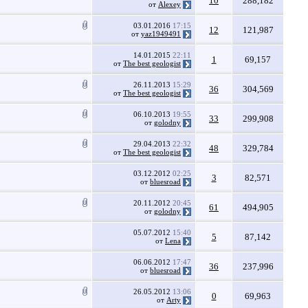
10
288,182
от
Alexey
03.01.2016
17:15
12
121,987
от
yaz1949491
14.01.2015
22:11
1
69,157
от
The best geologist
26.11.2013
15:29
36
304,569
от
The best geologist
06.10.2013
19:55
33
299,908
от
golodny
29.04.2013
22:32
48
329,784
от
The best geologist
03.12.2012
02:25
3
82,571
от
bluesroad
20.11.2012
20:45
61
494,905
от
golodny
05.07.2012
15:40
5
87,142
от
Lena
06.06.2012
17:47
36
237,996
от
bluesroad
26.05.2012
13:06
0
69,963
от
Arty