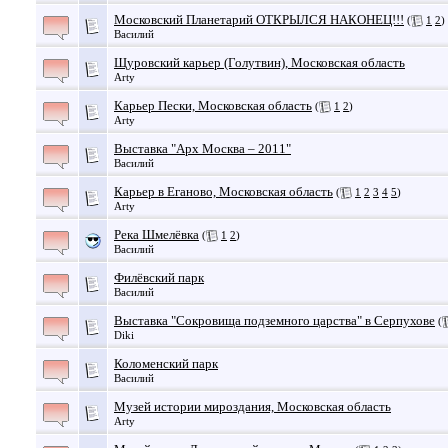
Московский Планетарий ОТКРЫЛСЯ НАКОНЕЦ!!!
(
1
2
)
Василий
Щуровский карьер (Голутвин), Московская область
Arty
Карьер Пески, Московская область
(
1
2
)
Arty
Выставка "Арх Москва – 2011"
Василий
Карьер в Еганово, Московская область
(
1
2
3
4
5
)
Arty
Река Шмелёвка
(
1
2
)
Василий
Филёвский парк
Василий
Выставка "Сокровища подземного царства" в Серпухове
(
Diki
Коломенский парк
Василий
Музей истории мироздания, Московская область
Arty