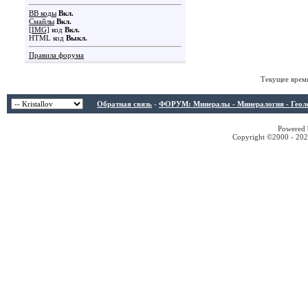
BB коды
Вкл.
Смайлы
Вкл.
[IMG]
код
Вкл.
HTML код
Выкл.
Правила форума
Текущее врем
Обратная связь
-
ФОРУМ: Минералы - Минералогия - Геологи
Powered b
Copyright ©2000 - 2026