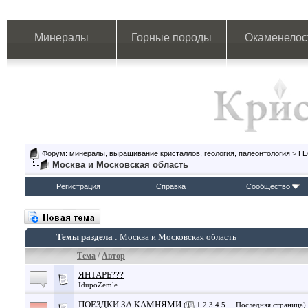
Минералы
Горные породы
Окаменелос
Форум: минералы, выращивание кристаллов, геология, палеонтология
>
Г
Москва и Московская область
Регистрация
Справка
Сообщество
Темы раздела
: Москва и Московская область
Тема
/
Автор
ЯНТАРЬ???
IdupoZemle
ПОЕЗДКИ ЗА КАМНЯМИ
(
1
2
3
4
5
...
Последняя страница
)