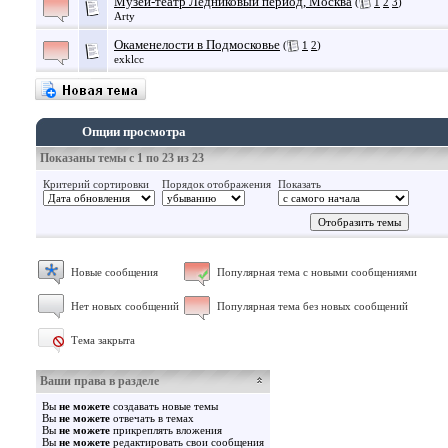
Музей-театр Ледниковый период, Москва
(
1
2
3
)
Arty
Окаменелости в Подмосковье
(
1
2
)
exklcc
Опции просмотра
Показаны темы с 1 по 23 из 23
Критерий сортировки
Порядок отображения
Показать
Новые сообщения
Популярная тема с новыми сообщениями
Нет новых сообщений
Популярная тема без новых сообщений
Тема закрыта
Ваши права в разделе
Вы
не можете
создавать новые темы
Вы
не можете
отвечать в темах
Вы
не можете
прикреплять вложения
Вы
не можете
редактировать свои сообщения