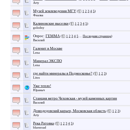
Arty
Музей землеведения МГУ
(
1
2
3
4
5
)
Фиалка
Калиновские выселки
(
1
2
3
4
5
)
golodny
Опрос:
ГЕММА
(
1
2
3
4
5
...
Последняя страница
)
Василий
Галенит в Москве
Lena
Минерал ЭКСПО
Lena
где найти минералы в Подмосковье?
(
1
2
3
)
Litos
Уже тепло!
Юраныч
Станция метро Чеховская - музей каменных картин
Василий
Домодедовский карьер, Московская область
(
1
2
3
)
Arty
Река Ратовка
(
1
2
3
4
5
)
bluesroad