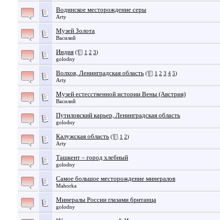
Водинское месторождение серы
Arty
Музей Золота
Василий
Индия
(
1
2
3
)
golodny
Волхов, Ленинградская область
(
1
2
3
4
5
)
Arty
Музей естесственной истории Вены (Австрия)
Василий
Путиловский карьер, Ленинградская область
golodny
Калужская область
(
1
2
)
Arty
Ташкент – город хлебный
golodny
Самое большое месторождение минералов
Mahorka
Минералы России глазами британца
golodny