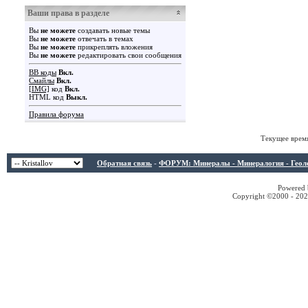
Ваши права в разделе
Вы
не можете
создавать новые темы
Вы
не можете
отвечать в темах
Вы
не можете
прикреплять вложения
Вы
не можете
редактировать свои сообщения
BB коды
Вкл.
Смайлы
Вкл.
[IMG]
код
Вкл.
HTML код
Выкл.
Правила форума
Текущее врем
Обратная связь
-
ФОРУМ: Минералы - Минералогия - Геологи
Powered b
Copyright ©2000 - 2026