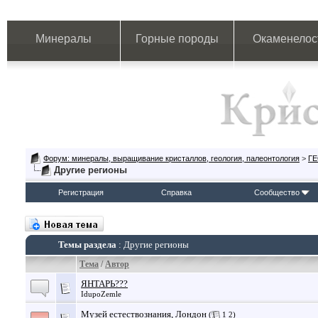
Минералы
Горные породы
Окаменелос
Форум: минералы, выращивание кристаллов, геология, палеонтология
>
Г
Другие регионы
Регистрация
Справка
Сообщество
Темы раздела
: Другие регионы
Тема
/
Автор
ЯНТАРЬ???
IdupoZemle
Музей естествознания, Лондон
(
1
2
)