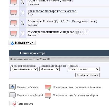
"Удивительное в камне", Иваново
Elentirmo
Бразильское месторождение агатов
Arty
Минералы Италии
(
1
2
3
4
5
...
Последняя страница
)
Василий
Музеи радиоактивных минералов
(
1
2
3
4
)
Roman
Опции просмотра
Показаны темы с 1 по 25 из 28
Критерий сортировки
Порядок отображения
Показать
Новые сообщения
Популярная тема с новыми сообщениями
Нет новых сообщений
Популярная тема без новых сообщений
Тема закрыта