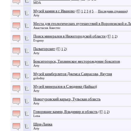
MDA
Музей камня в г. Иваново
(
1
2
3
4
5
...
Последняя страница
)
Arty
Места для геологических путешествий в Воронежской и Л
Анастасия Аместес
Поиск минералов в Нижегородской области
(
1
2
)
Evgeny
Палыгорскит
(
1
2
)
Arty
Бокситогорск, Тихвинское месторождение бокситов
Arty
Музей кимберлитов Джемса Саврасова, Якутия
golodny
Музей минералов в Слюдянке (Байкал)
Arty
Новогуровский карьер, Тульская область
Arty
Говорящие камни, Владимир и область
(
1
2
)
Lena
Шри-Ланка
Arty