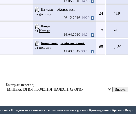
12.05.2016
14:55
На тему = Железо из...
24
419
от
golodny
06.12.2016
14:20
Флора
15
417
от
Натали
14.04.2016
14:24
Какие породы обозначены?
65
1,150
от
golodny
11.03.2017
23:25
Быстрый переход
ия - Поездки за камнями - Геологические экскурсии - Краеведение
-
Архив
-
Вверх