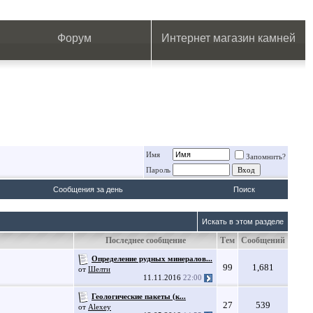
.
.
.
.
.
.
.
Форум
Интернет магазин камней
Имя
Запомнить?
Пароль
Сообщения за день
Поиск
Искать в этом разделе
Последнее сообщение
Тем
Сообщений
Определение рудных минералов...
99
1,681
от
Шелти
11.11.2016
22:00
Геологические пакеты (к...
27
539
от
Alexey