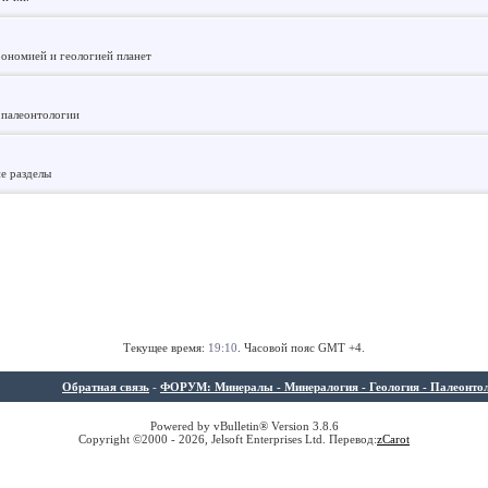
рономией и геологией планет
 палеонтологии
ие разделы
Текущее время:
19:10
. Часовой пояс GMT +4.
Обратная связь
-
ФОРУМ: Минералы - Минералогия - Геология - Палеонтолог
Powered by vBulletin® Version 3.8.6
Copyright ©2000 - 2026, Jelsoft Enterprises Ltd. Перевод:
z
Carot