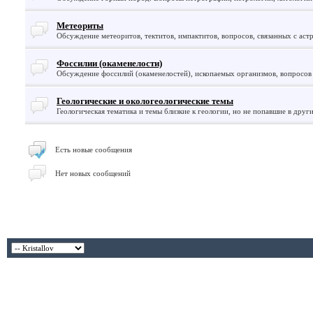
Метеориты
Обсуждение метеоритов, тектитов, импактитов, вопросов, связанных с аст
Фоссилии (окаменелости)
Обсуждение фоссилий (окаменелостей), ископаемых организмов, вопросов
Геологические и окологеологические темы
Геологическая тематика и темы близкие к геологии, но не попавшие в друг
Есть новые сообщения
Нет новых сообщений