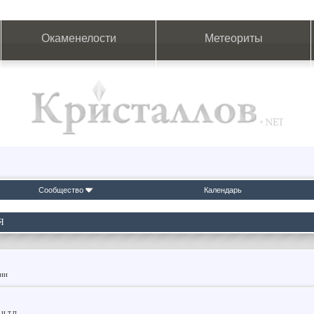
Окаменелости
Метеориты
Сообщество
Календарь
Я
фии
и т.п.