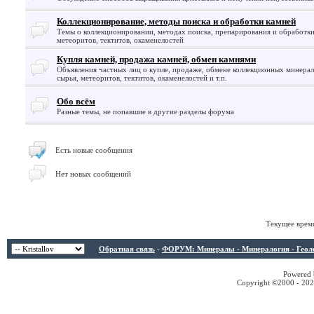
Коллекционирование, методы поиска и обработки камней
Темы о коллекционировании, методах поиска, препарирования и обработк
метеоритов, тектитов, окаменелостей
Купля камней, продажа камней, обмен камнями
Объявления частных лиц о купле, продаже, обмене коллекционных минерало
сырья, метеоритов, тектитов, окаменелостей и т.п.
Обо всём
Разные темы, не попавшие в другие разделы форума
Есть новые сообщения
Нет новых сообщений
Текущее врем
Обратная связь
-
ФОРУМ: Минералы - Минералогия - Геологи
Powered b
Copyright ©2000 - 2026