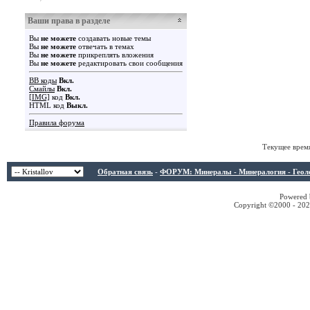
Ваши права в разделе
Вы
не можете
создавать новые темы
Вы
не можете
отвечать в темах
Вы
не можете
прикреплять вложения
Вы
не можете
редактировать свои сообщения
BB коды
Вкл.
Смайлы
Вкл.
[IMG]
код
Вкл.
HTML код
Выкл.
Правила форума
Текущее врем
Обратная связь
-
ФОРУМ: Минералы - Минералогия - Геологи
Powered b
Copyright ©2000 - 2026