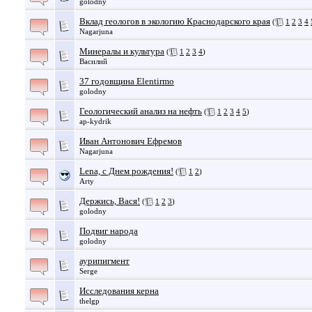
golodny
Вклад геологов в экологию Краснодарского края
(
1
2
3
4
Nagarjuna
Минералы и культура
(
1
2
3
4
)
Василий
37 годовщина Elentirmo
golodny
Геологический анализ на нефть
(
1
2
3
4
5
)
ap-kydrik
Иван Антонович Ефремов
Nagarjuna
Lena, с Днем рождения!
(
1
2
)
Arty
Держись, Вася!
(
1
2
3
)
golodny
Подвиг народа
golodny
аурипигмент
Serge
Исследования керна
thelgp