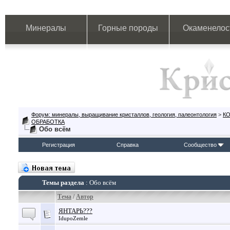
Минералы
Горные породы
Окаменелос
Форум: минералы, выращивание кристаллов, геология, палеонтология
>
К
ОБРАБОТКА
Обо всём
Регистрация
Справка
Сообщество
Темы раздела
: Обо всём
Тема
/
Автор
ЯНТАРЬ???
IdupoZemle