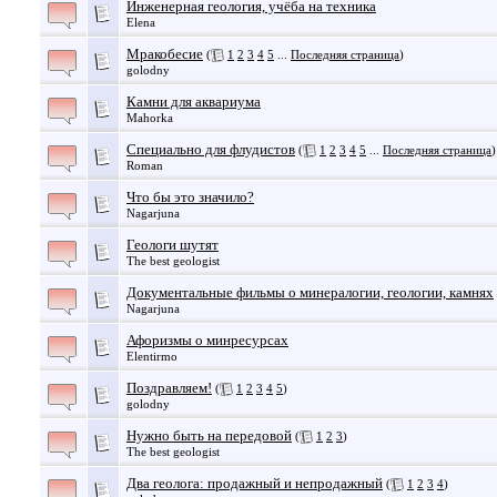
Инженерная геология, учёба на техника
Elena
Мракобесие
(
1
2
3
4
5
...
Последняя страница
)
golodny
Камни для аквариума
Mahorka
Специально для флудистов
(
1
2
3
4
5
...
Последняя страница
)
Roman
Что бы это значило?
Nagarjuna
Геологи шутят
The best geologist
Документальные фильмы о минералогии, геологии, камнях
Nagarjuna
Афоризмы о минресурсах
Elentirmo
Поздравляем!
(
1
2
3
4
5
)
golodny
Нужно быть на передовой
(
1
2
3
)
The best geologist
Два геолога: продажный и непродажный
(
1
2
3
4
)