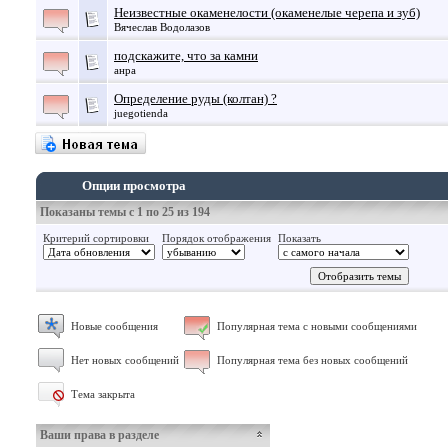
Неизвестные окаменелости (окаменелые черепа и зуб)
Вячеслав Водолазов
подскажите, что за камни
анра
Определение руды (колтан) ?
juegotienda
Опции просмотра
Показаны темы с 1 по 25 из 194
Критерий сортировки
Порядок отображения
Показать
Новые сообщения
Популярная тема с новыми сообщениями
Нет новых сообщений
Популярная тема без новых сообщений
Тема закрыта
Ваши права в разделе